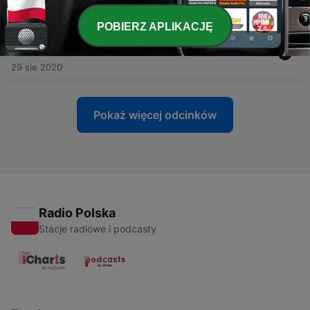
25 wrz 2020
POBIERZ APLIKACJĘ
-
4
#4 Nazik Orazgeldiyeva bilen Programming Barada
...
29 sie 2020
Pokaż więcej odcinków
Radio Polska
Stacje radiowe i podcasty