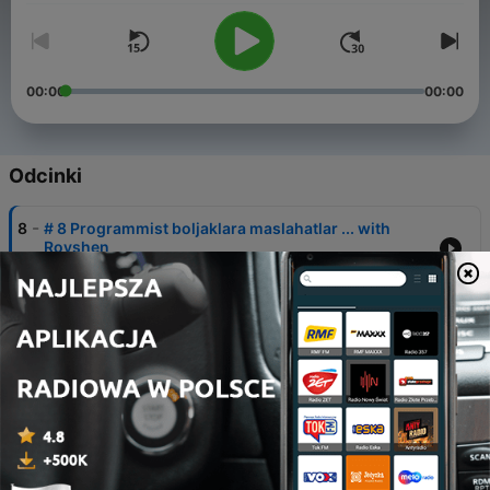
00:00
00:00
Odcinki
-
8
# 8 Programmist boljaklara maslahatlar ... with
Rovshen
08 kwi 2021
-
7
#7 Azat Jumaýew bilen Network Security barada
25 gru 2020
-
6
#6 Guwanç Nurgeldiýew bilen Programming
barada ...
25 wrz 2020
-
5
#5 Yazgeldi Seyidow bilen Web development,
Bootcamp we umumy programming barada ...