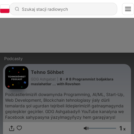
Podcasty
Tehno Söhbet
GDG Ashgabat
|
8 - # 8 Programmist boljaklara
maslahatlar ... with Rovshen
Podcastlerimiziñ dowamynda Programming, AI/ML, Start-Up,
Web Development, Blockchain tehnologiasy ýaly dürli
temalarda şol ugurdan tejribeli ildeşlerimiziň gatnaşmagynda
gepleşikler geçiriler. GDG Ashgabadyň YouTube kanalyna we
Facebook sahypasyna ýazylmagyňyzy hem garaşýarys!
1
x
Głośność