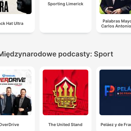
Sporting Limerick
Palabras Mayo
ack Hat Ultra
Carlos Antonio
Międzynarodowe podcasty: Sport
OverDrive
The United Stand
Peláez y de Fr