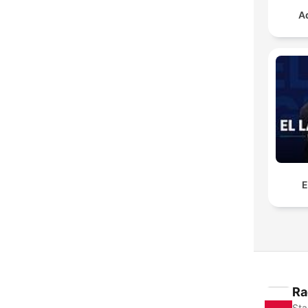
A
E
Ra
Sta