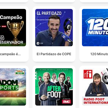
 campeão é...
El Partidazo de COPE
120 Minut