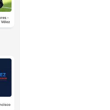
res -
 Vélez
ancisco