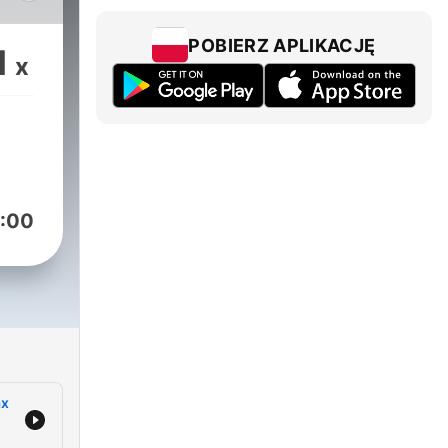
ver-
POBIERZ APLIKACJĘ
1
x
d F1
tor
-
r
:00
 the
deep
s
ng,
e
ax
 -