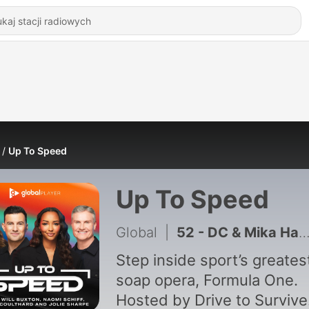
Up To Speed
Up To Speed
Global
|
52 - DC & Mika Hakkinen reunited! Do McLaren's most iconic duo think Max Verstappen should move?
Step inside sport’s greates
soap opera, Formula One.
Hosted by Drive to Survive