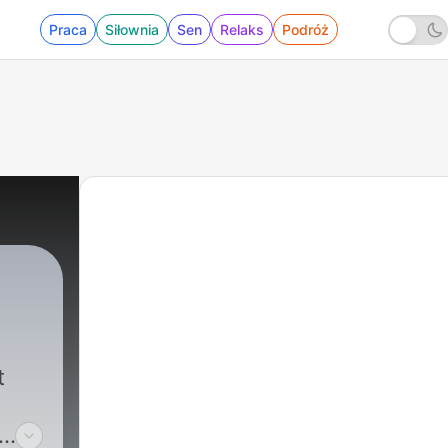
Praca
Siłownia
Sen
Relaks
Podróż
t