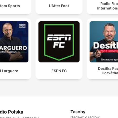
Radio Foo
dom Sports
L'After Foot
Internation
Desítka Pa
l Larguero
ESPN FC
Horváth
dio Polska
Zasoby
Nadawcy radiowi
cje radiowe i podcasty