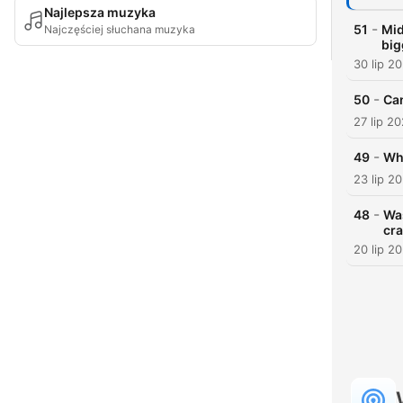
Najlepsza muzyka
-
51
Mid
Najczęściej słuchana muzyka
big
30 lip 2
-
50
Can
27 lip 2
-
49
Why
23 lip 2
-
48
Was
cr
20 lip 2