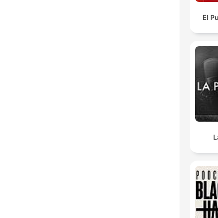
El P
L