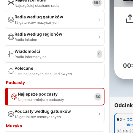
694
Najczęściej słuchane radia
Radia według gatunków
15 gatunków muzycznych
Radia według regionów
Radia lokalne
Wiadomości
9
Radia informacyjne
00
Polecane
Lista najlepszych stacji radiowych
Podcasty
Najlepsze podcasty
50
Najpopularniejsze podcasty
Odcink
Podcasty według gatunków
18 gatunków tematycznych
-
52
DC 
Ve
Muzyka
03 sie 2