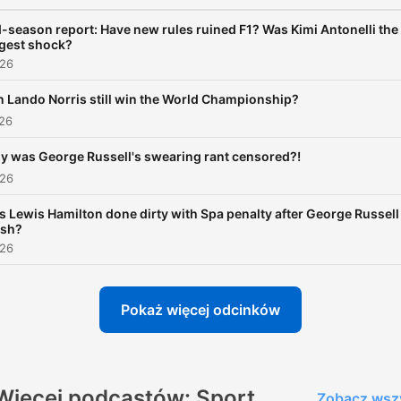
on and off the track. It’s fast-
paced, unfiltered and full o
-season report: Have new rules ruined F1? Was Kimi Antonelli the
gest shock?
the gossip that keeps the
026
paddock buzzing. They’ll react
 Lando Norris still win the World Championship?
to the weekend's race dra
026
every Monday. On Thursd
they’ll deep dive into the
 was George Russell's swearing rant censored?!
026
biggest stories of the week
Watch and listen on Global
 Lewis Hamilton done dirty with Spa penalty after George Russell
ash?
Player, YouTube and wher
026
you get your podcasts. For
advertising opportunities 
Pokaż więcej odcinków
this podcast, email:
GlobalStudiosSales@globa
Więcej podcastów: Sport
Zobacz wsz