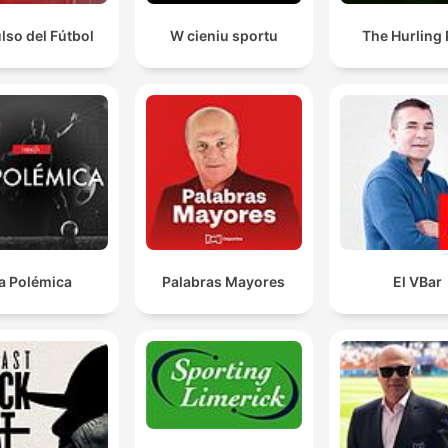
ulso del Fútbol
W cieniu sportu
The Hurling
a Polémica
Palabras Mayores
El VBar