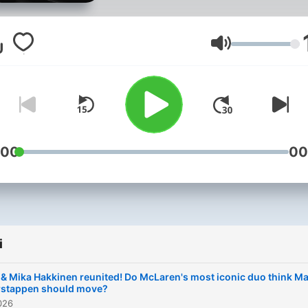
star Will Buxton, racing dri
turned-broadcaster Naomi
Schiff, 13-time Grand Prix
Głośność
winner David Coulthard, an
presenter and content crea
Jolie Sharpe. Expect razor-
sharp reaction, behind-the
scenes insight, blockbuste
:00
00
interviews and answers to
questions you’ve always
wanted to ask! With their 
knowledge, expert analysi
i
and infectious love for raci
Will, Naomi, DC & Jolie div
& Mika Hakkinen reunited! Do McLaren's most iconic duo think M
into the stories that matter
rstappen should move?
026