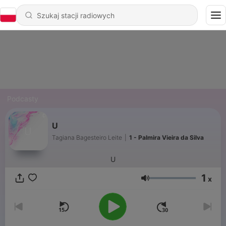
Podcasty
U
Tagiana Bagesteiro Leite
|
1 - Palmira Vieira da Silva
U
1
x
Głośność