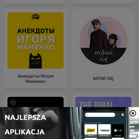
Анекдоты Игоря
MÓWI SIĘ
Маменко