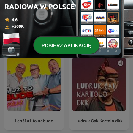
Żarty się skończyły -
The Jubal Show ON
podcast do śmiania
DEMAND
Międzynarodowe podcasty: Komedia
POBIERZ APLIKACJĘ
Lepší už to nebude
Ludruk Cak Kartolo dkk