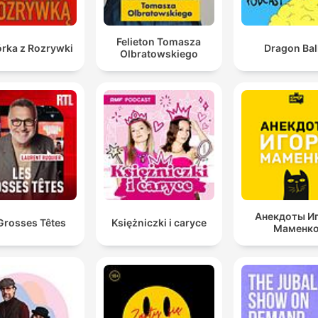
Felieton Tomasza
rka z Rozrywki
Dragon Bal
Olbratowskiego
Анекдоты И
Grosses Têtes
Księżniczki i caryce
Маменк