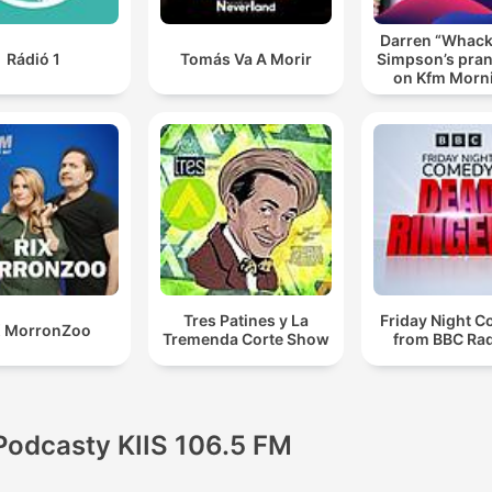
Darren “Whac
Rádió 1
Tomás Va A Morir
Simpson’s pran
on Kfm Morn
Tres Patines y La
Friday Night 
X MorronZoo
Tremenda Corte Show
from BBC Rad
Podcasty KIIS 106.5 FM