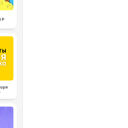
l P
горя
о