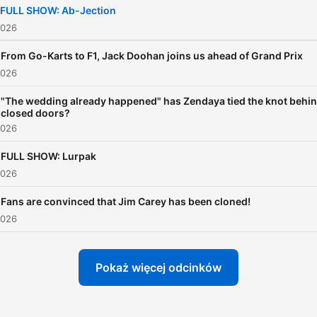
FULL SHOW: Ab-Jection
2026
From Go-Karts to F1, Jack Doohan joins us ahead of Grand Prix
2026
"The wedding already happened" has Zendaya tied the knot behi
closed doors?
2026
FULL SHOW: Lurpak
2026
Fans are convinced that Jim Carey has been cloned!
2026
Pokaż więcej odcinków