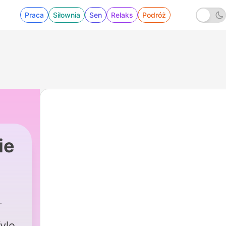
Praca
Siłownia
Sen
Relaks
Podróż
ie
ustralia
|
14017 - FULL SHOW: Ab-Jection
yle