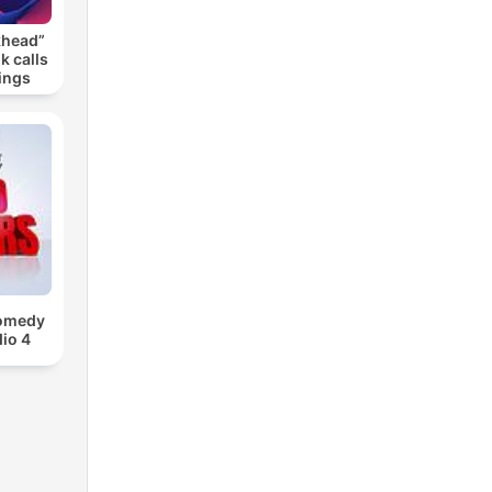
khead”
k calls
ings
Comedy
io 4