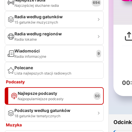
694
Najczęściej słuchane radia
Radia według gatunków
15 gatunków muzycznych
Radia według regionów
Radia lokalne
Wiadomości
9
Radia informacyjne
Polecane
Lista najlepszych stacji radiowych
Podcasty
00
Najlepsze podcasty
50
Najpopularniejsze podcasty
Podcasty według gatunków
18 gatunków tematycznych
Odcink
Muzyka