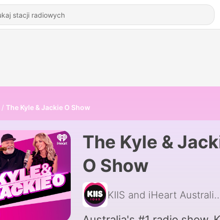
The Kyle & Jackie O Show
The Kyle & Jack
O Show
KIIS and iHeart A
Australia's #1 radio show. K