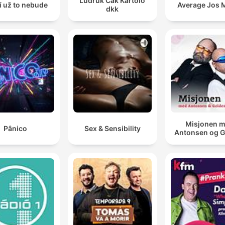
Ludruk Cak Kartolo
í už to nebude
Average Jos 
dkk
Misjonen 
Pânico
Sex & Sensibility
Antonsen og 