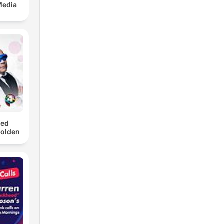
Media
med
Golden