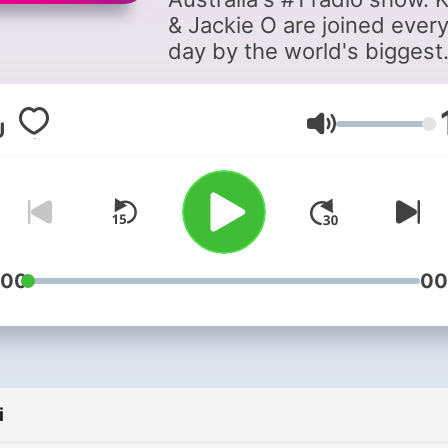
& Jackie O are joined ever
day by the world's biggest
stars on KIIS. Get the FULL
SHOW on demand daily, pl
mini best-bit episodes for 
Głośność
quick fix.
:00
00
i