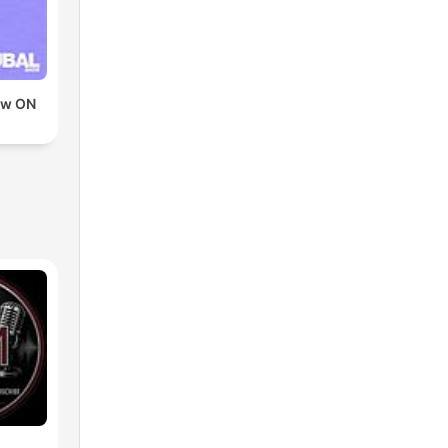
ow ON
D