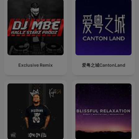
Exclusive Remix
爱粤之城CantonLand