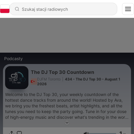
Podcasty
The DJ Top 30 Countdown
DJFM Toronto
|
434 - The DJ Top 30 - August 1
2026
Welcome to the DJ Top 30, your weekly countdown of the
hottest dance tracks from around the world! Hosted by Ava,
we bring you the freshest beats, artist highlights, and all the
tunes you need to keep the party going. Tune in for your dose
of high-energy music and discover what's trending in the world
of dance.
1