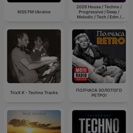
2026 House / Techno /
KISS FM Ukraine
Progressive / Deep /
Melodic / Tech / Edm /
Afro / ibiza DJ Mix / Set /
Podcast / Electronic
Dance Musi
ПОЛЧАСА ЗОЛОТОГО
TrixX K - Techno Tracks
РЕТРО!