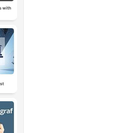
s with
st