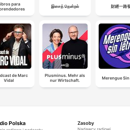
ibros para
இசைத் தென்றல்
財經一路
prendedores
odcast de Marc
Plusminus. Mehr als
Merengue Sin 
Vidal
nur Wirtschaft.
dio Polska
Zasoby
Nadawcy radiowi
cje radiowe i podcasty