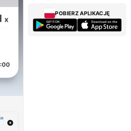
je
POBIERZ APLIKACJĘ
1
x
ate
vora
ija
:00
gu
delio
ko