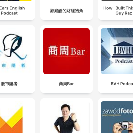
 Ears English
How I Built Thi
游庭皓的財經皓角
Podcast
Guy Raz
股市隱者
商周Bar
BVH Podca