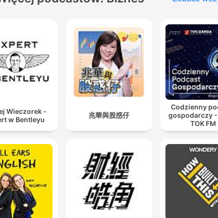
Codzienny po
ej Wieczorek -
兆華與股惑仔
gospodarczy -
rt w Bentleyu
TOK FM