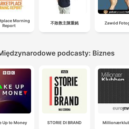
tplace Morning
不敗教主陳重銘
Zawód Foto
Report
Międzynarodowe podcasty: Biznes
 Up to Money
STORIE DI BRAND
Millionærklu