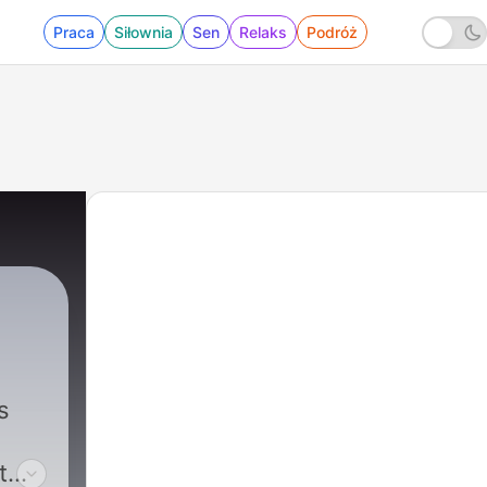
Praca
Siłownia
Sen
Relaks
Podróż
ital
|
218 - Počeo biznis pre interneta: 37 godin
s