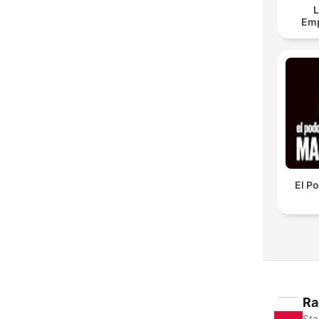
L
Em
El P
Ra
Sta