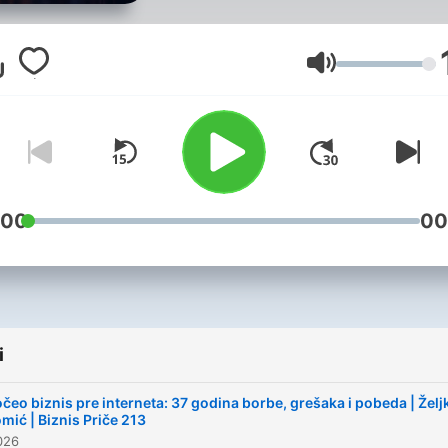
BiznisPriče nastao je iz
razgovora uz kafu i pivo ko
praktikujem sa mentorima i
Głośność
ljudima od kojih učim. To su oni
razgovori o kojima razmišlj
narednih nedelju dana. Posle
samo jednog takvog razgo
rode se nove ideje, motivac
:00
00
skoči a vi niste ista osoba.
Takvi razgovori nekada mo
da uštede i godine lutanja.
Zašto to ne bih snimio i po
i
sa vama?
čeo biznis pre interneta: 37 godina borbe, grešaka i pobeda | Želj
mić | Biznis Priče 213
026