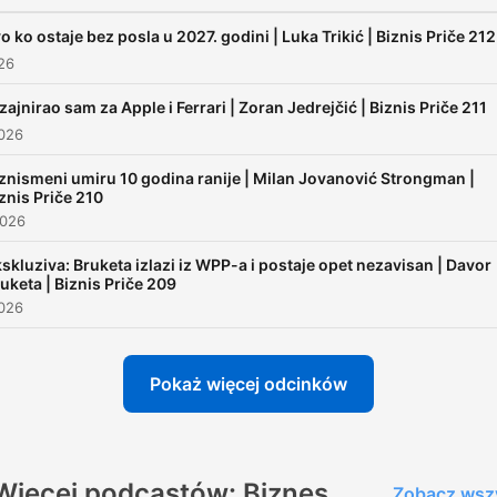
o ko ostaje bez posla u 2027. godini | Luka Trikić | Biznis Priče 212
026
zajnirao sam za Apple i Ferrari | Zoran Jedrejčić | Biznis Priče 211
2026
znismeni umiru 10 godina ranije | Milan Jovanović Strongman |
znis Priče 210
2026
skluziva: Bruketa izlazi iz WPP-a i postaje opet nezavisan | Davor
uketa | Biznis Priče 209
2026
Pokaż więcej odcinków
Więcej podcastów: Biznes
Zobacz wsz