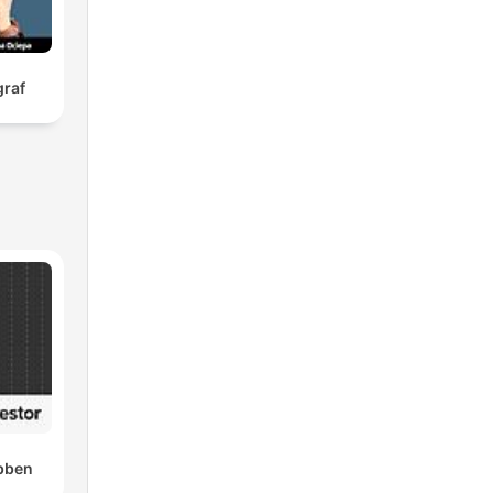
graf
bben