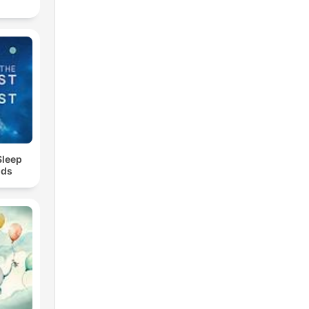
Sleep
nds