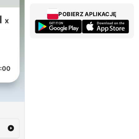
POBIERZ APLIKACJĘ
1
x
:00