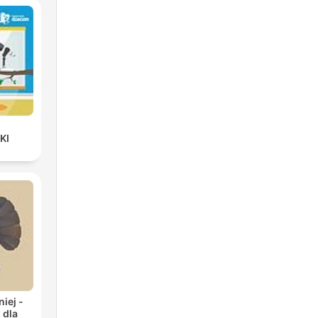
KI
iej -
 dla