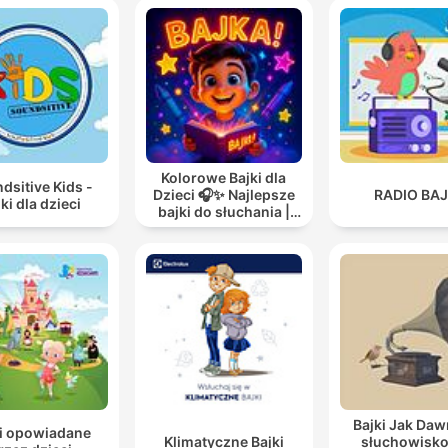
Kolorowe Bajki dla
dsitive Kids -
Dzieci 🎧✨ Najlepsze
RADIO BAJ
ki dla dzieci
bajki do słuchania |
Audiobooki dla dzieci
✨
Bajki Jak Dawn
ki opowiadane
Klimatyczne Bajki
słuchowisko