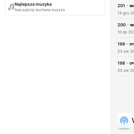
Najlepsza muzyka
-
201
అ
Najczęściej słuchana muzyka
14 gru 2
-
200
అ
10 lip 2
-
199
ర
23 sie 2
-
198
ర
20 sie 2