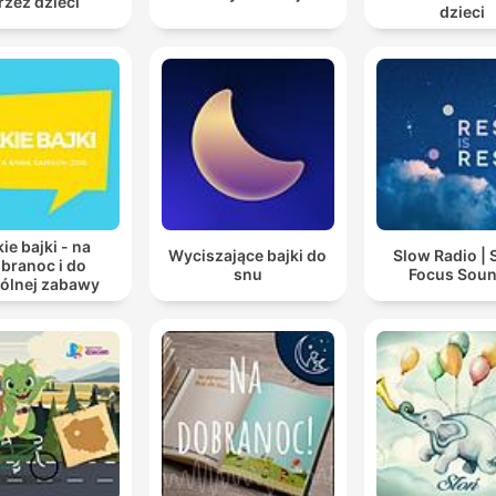
rzez dzieci
dzieci
ie bajki - na
Wyciszające bajki do
Slow Radio | 
branoc i do
snu
Focus Sou
ólnej zabawy