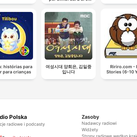
anni
u: histórias para
여성시대 양희은, 김일중
Ririro.com - 
r para crianças
입니다
Stories (6-10 
dio Polska
Zasoby
Nadawcy radiowi
cje radiowe i podcasty
Widżety
Strony radiowe według kra