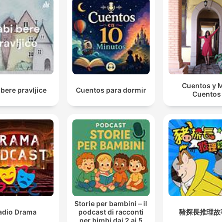
Cuentos y 
 bere pravljice
Cuentos para dormir
Cuentos
Storie per bambini – il
adio Drama
podcast di racconti
豬探長推理故
per bimbi dai 2 ai 5