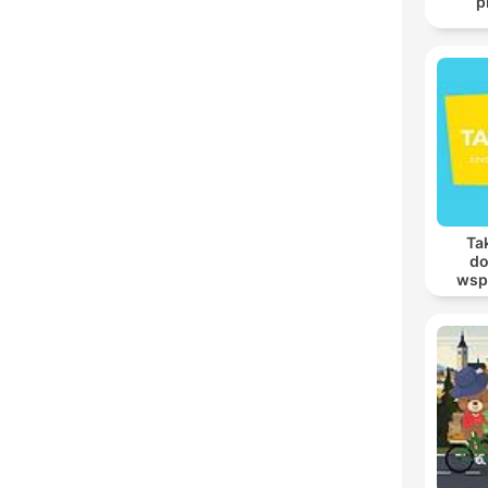
p
Tak
do
wsp