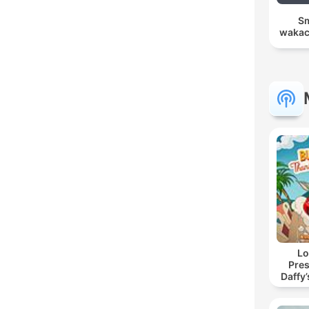
Sm
wakac
Lo
Pres
Daffy