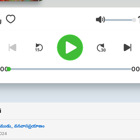
Głośność
:00
00
i
ాముడు_ వనవాసప్రయాణం
2024