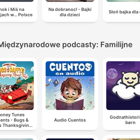
ok i Miś na
Na dobranoc! - Bajki
Słoń bajka dla 
jach w… Polsce
dla dzieci
Międzynarodowe podcasty: Familijne
oney Tunes
Godnathistori
ents - Bugs &
Audio Cuentos
børn
’s Thanksgiving
Road Trip