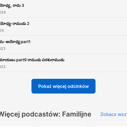
యోధ్య_ రామ 3
024
యోధ్య-రాముడు 2
024
ామ-అయోధ్య part1
023
ామాయణం part9 రాముడు పరశురాముడు
023
Pokaż więcej odcinków
Więcej podcastów: Familijne
Zobacz wsz