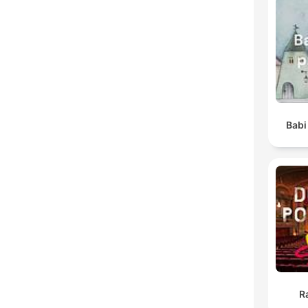
Babi
R