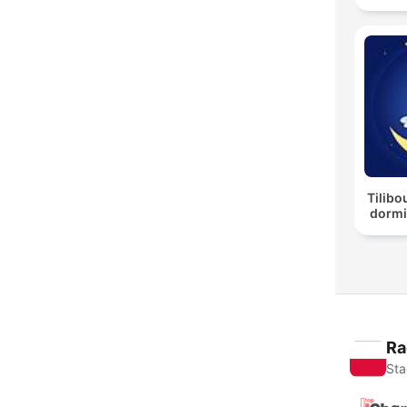
Tilibo
dormi
Ra
Sta