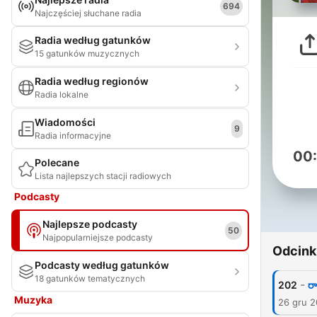
694
Najczęściej słuchane radia
Radia według gatunków
15 gatunków muzycznych
Radia według regionów
Radia lokalne
Wiadomości
9
Radia informacyjne
00
Polecane
Lista najlepszych stacji radiowych
Podcasty
Najlepsze podcasty
50
Najpopularniejsze podcasty
Odcink
Podcasty według gatunków
18 gatunków tematycznych
-
202
ర
Muzyka
26 gru 