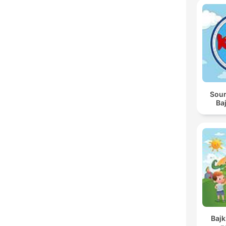
Soun
Baj
Baj