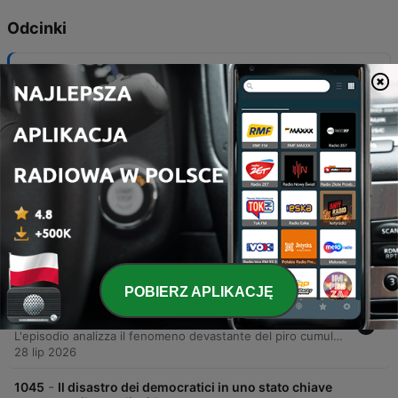
Odcinki
-
1049
La ribellione degli americani contro i data
center
L'episodio analizza l'impatto ambientale e sociale dell'espansione massiccia dei data center negli Stati Uniti, prendendo come caso studio il supercomputer Colossus di xAI, l'azienda di Elon Musk. Il documentario esplora le conseguenze del consumo energetico e idrico senza precedenti, le proteste nelle comunità locali e le controversie legate all'installazione di turbine a gas non autorizzate nel quartiere di Box Town. Il racconto evidenzia un crescente dissenso politico che unisce attivisti conservatori e ambientalisti progressisti, portando diverse amministrazioni statali a imporre moratorie sulla costruzione di nuovi impianti. L'analisi si estende alle implicazioni economiche, come l'aumento dei costi dell'elettricità per i residenti, e alla sfida posta dall'intelligenza artificiale generativa alla sostenibilità delle infrastrutture industriali tradizionali.
31 lip 2026
-
1048
Anthony Fauci davanti a un tribunale no vax
L'episodio analizza la figura di Anthony Fauci, ex direttore dell'Istituto Nazionale sulle Malattie Infettive, durante una recente e controversa audizione davanti alla Commissione del Senato americano. Il podcast esplora il passaggio di Fauci da simbolo della fiducia nella sanità pubblica americana a bersaglio delle critiche e delle persecuzioni politiche da parte dei repubblicani e dell'amministrazione Trump. Il racconto approfondisce le tensioni nate durante la pandemia di Covid-19, l'uso del quinto emendamento durante l'interrogatorio e la pubblicazione di estratti dal suo diario personale. Viene delineato il clima di polarizzazione che ha portato a minacce di morte contro lo scienziato e al tentativo sistematico di cancellare la sua eredità scientifica.
30 lip 2026
-
1047
L’assedio di Nablus, in Cisgiordania
L'episodio analizza le recenti tensioni e l'assedio israeliano alla città palestinese di Nablus, esaminando le conseguenze umanitarie dei checkpoint chiusi e gli scontri avvenuti in Cisgiordania. Attraverso la ricostruzione di un incidente mortale che ha coinvolto coloni armati e residenti locali, il podcast esplora l'aumento della criminalità ultranazionalista e le dinamiche politiche legate all'escalation in territori sotto controllo dell'autorità palestinese. Il racconto mette in luce le discrepanze tra la narrazione ufficiale e le prove video che mostrano l'irruzione di coloni nelle abitazioni, documentando un incremento significativo di crimini e uccisioni nella regione.
29 lip 2026
POBIERZ APLIKACJĘ
-
1046
Il primo pirocumulonembo – o “tempesta di
fuoco” – nella storia della Francia
L'episodio analizza il fenomeno devastante del piro cumulonembo, un temporale di fuoco che ha colpito la regione della Gironda, in Francia. Attraverso la descrizione degli incendi che hanno interessato i vigneti e la foresta dell'Elland, si esplica come questo sistema meteorologico autoalimentato renda le fiamme imprevedibili e estremamente pericolose per i vigili del fuoco, rendendo l'attacco diretto alle fiamme troppo rischioso. Il racconto evidenzia l'impatente scala del disastro, con centinaia di chilometri quadrati bruciati, migliaia di evacuati tra Francia e Spagna e la minaccia diretta a città come Bordeaux e Madrid. Il fenomeno, finora raro in Europa, viene contestualizzato all'interno del rapido riscaldamento del continente, sollevando preoccupazioni sulla crescente frequenza di eventi climatici estremi.
28 lip 2026
-
1045
Il disastro dei democratici in uno stato chiave