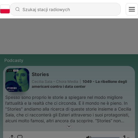
Podcasty
Stories
Cecilia Sala – Chora Media
|
1049 - La ribellione degli
americani contro i data center
Spesso sono proprio le storie a spiegare nel modo migliore
l’attualità e la realtà che ci circonda. E il mondo ne è pieno. In
"Stories" andiamo alla ricerca di queste storie insieme a Cecilia
Sala, che ci racconterà gli Esteri attraverso i suoi protagonisti,
alcuni molto famosi, altri ancora da scoprire. “Stories” non
rimarrà in una stanza, vi porterà in trasferta con Cecilia per
scoprire sul campo quello che succede nel mondo: i contesti, le
1