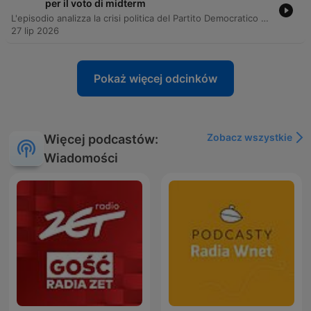
per il voto di midterm
L'episodio analizza la crisi politica del Partito Democratico nello Stato del Maine, scatenata dal ritiro improvviso di Graham Plattner, candidato alle primarie per il Senato, a seguito di accuse di molestie sessuali e la scoperta di contenuti razzisti. La narrazione segue l'ascesa e la caduta di Plattner e la successiva nomina di Troy Jackson come nuovo candidato, un ex boscaiolo con un passato politico turbolento e posizioni in evoluzione. L'inchiesta esplora le difficoltà del partito nel ricostruire una mobilitazione elettorale in uno stato chiave per le elezioni di metà mandato, tra scandali personali e sfide finanziarie contro la senatrice repubblicana Susan Collins.
27 lip 2026
Pokaż więcej odcinków
Zobacz wszystkie
Więcej podcastów:
Wiadomości