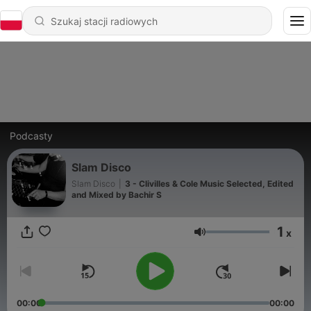
Podcasty
Slam Disco
Slam Disco
|
3 - Clivilles & Cole Music Selected, Edited
and Mixed by Bachir S
1
x
Głośność
00:00
00:00