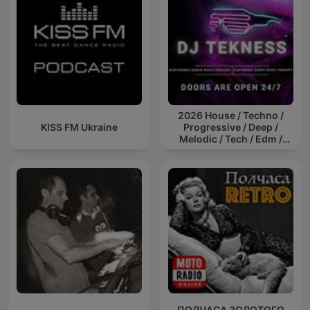
2026 House / Techno /
KISS FM Ukraine
Progressive / Deep /
Melodic / Tech / Edm /
Afro / ibiza DJ Mix / Set /
Podcast / Electronic
Dance Musi
ПОЛЧАСА ЗОЛОТОГО