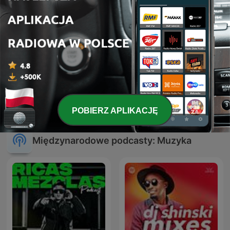
ATB Music
Hardcore Mixtapes
POBIERZ APLIKACJĘ
Międzynarodowe podcasty: Muzyka