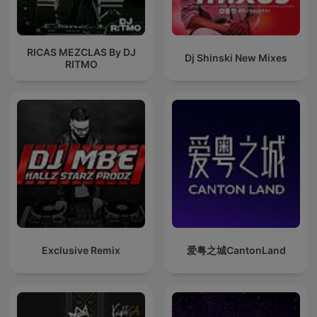
RICAS MEZCLAS By DJ
Dj Shinski New Mixes
RITMO
Exclusive Remix
爱粤之城CantonLand