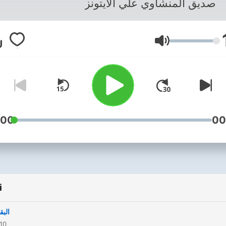
صديق المنشاوي علي الايتونز
Głośność
:00
00
i
البق
010