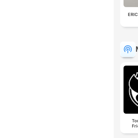
ERIC
To
Fr