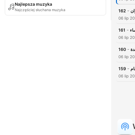
Najlepsza muzyka
Najczęściej słuchana muzyka
-
162
ان
06 lip 2
-
161
اء
06 lip 2
-
160
دة
06 lip 2
-
159
ام
06 lip 2