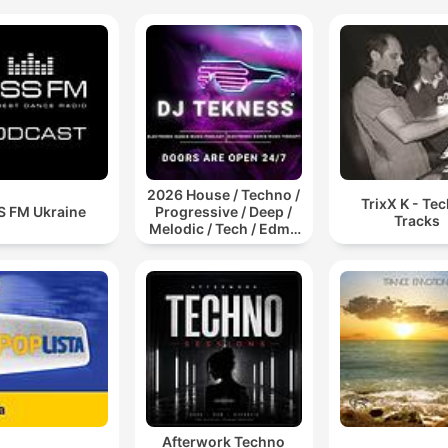
2026 House / Techno /
TrixX K - Te
S FM Ukraine
Progressive / Deep /
Tracks
Melodic / Tech / Edm /
Afro / ibiza DJ Mix /
Set / Podcast /
Electronic Dance Musi
Afterwork Techno