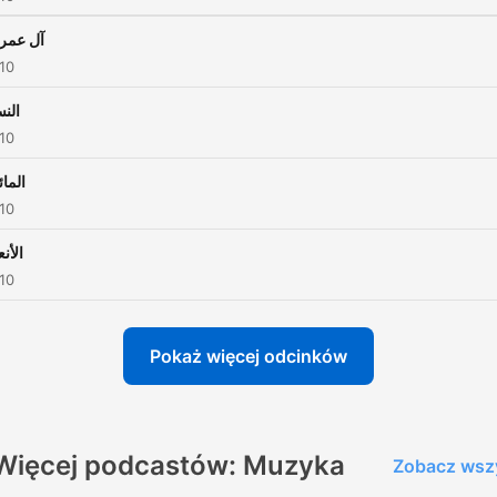
آل عمر
010
النس
010
المائ
010
الأنع
010
Pokaż więcej odcinków
Więcej podcastów: Muzyka
Zobacz wsz