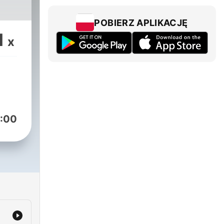
POBIERZ APLIKACJĘ
1
x
:00