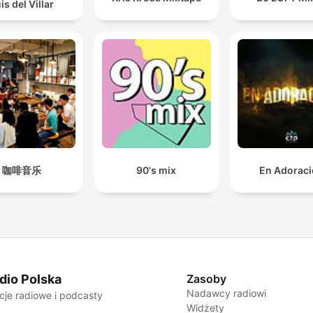
is del Villar
咖啡音乐
90's mix
En Adorac
dio Polska
Zasoby
Nadawcy radiowi
cje radiowe i podcasty
Widżety