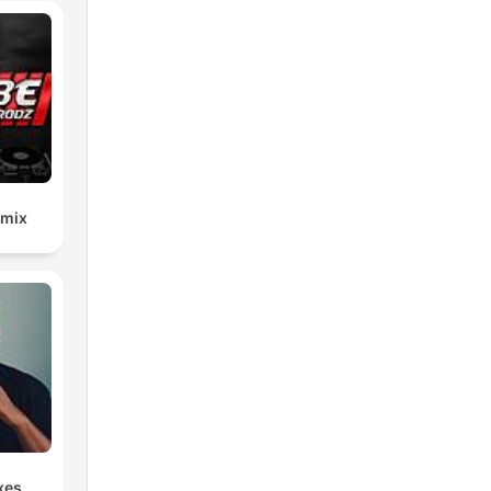
emix
xes