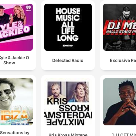
yle & Jackie O
Defected Radio
Exclusive R
Show
 Sensations by
Kris Kross Mixtape
DJ LOFT Mi