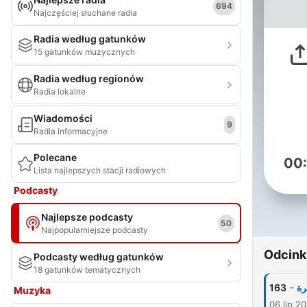
694
Najczęściej słuchane radia
Radia według gatunków
15 gatunków muzycznych
Radia według regionów
Radia lokalne
Wiadomości
9
Radia informacyjne
Polecane
00
Lista najlepszych stacji radiowych
Podcasty
Najlepsze podcasty
50
Najpopularniejsze podcasty
Odcink
Podcasty według gatunków
18 gatunków tematycznych
-
163
رة
Muzyka
06 lip 2