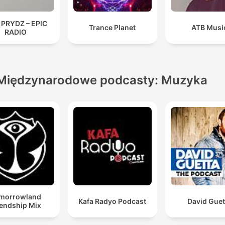
 PRYDZ – EPIC
Trance Planet
ATB Musi
RADIO
Międzynarodowe podcasty: Muzyka
morrowland
Kafa Radyo Podcast
David Guet
iendship Mix