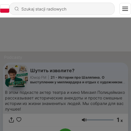
Podcasty
Шутить изволите?
Юмор FM
|
21 - Истории про Шаляпина. О
выступлении у миллиардера и отдых с художником
Серовым
В этом подкасте актер театра и кино Михаил Полицеймако
рассказывает исторические анекдоты и просто смешные
истории из жизни знаменитых людей. Мы собрали для вас
лучшее!
1
x
Głośność