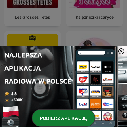
Les Grosses Têtes
Księżniczki i caryce
Анекдоты Игоря
MÓWI SIĘ
Маменко
POBIERZ APLIKACJĘ