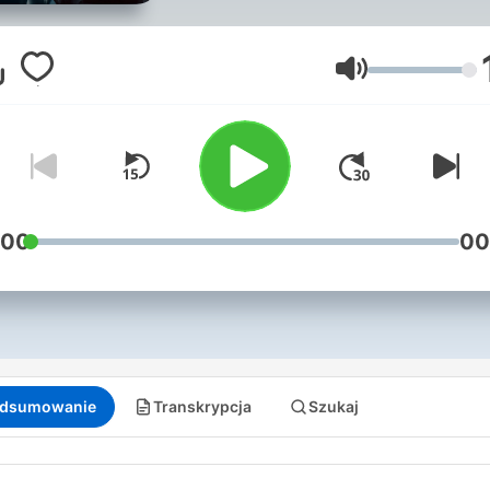
Esa sensación que va más a
del miedo y que te paraliza
ante algo que puede ser
Głośność
imaginario o real.
:00
00
dsumowanie
Transkrypcja
Szukaj