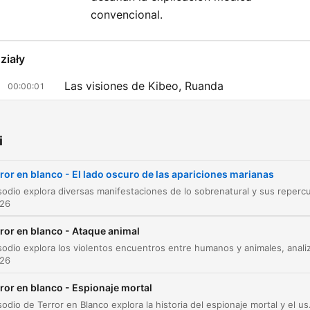
convencional.
ziały
Las visiones de Kibeo, Ruanda
00:00:01
Teofanías y divinidades antiguas
00:05:47
i
El enigma de Garabandal
00:14:25
Sucesos en Garabandal y la muerte del padre
ror en blanco - El lado oscuro de las apariciones marianas
00:18:35
Andreu
026
Las apariciones de Lourdes
00:27:04
ror en blanco - Ataque animal
El culto de Ceredonia en Uganda
00:31:42
026
El culto de Ceredonia y la tragedia en Kanung
00:36:23
ror en blanco - Espionaje mortal
Entrevista con el Dr. Miguel Ángel Pertierra:
Este episodio de Terror en Blanco explora la historia del espionaje mortal y el uso de métodos letales, desde el asesin
00:39:22