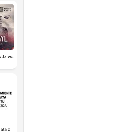
ha
awdziwa
ata z