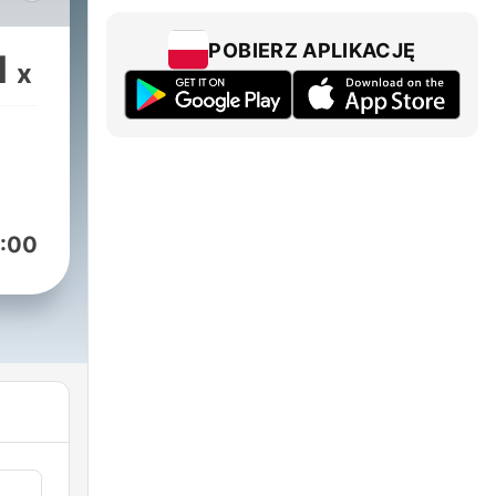
llá
POBIERZ APLIKACJĘ
1
x
:00