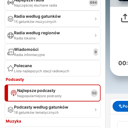
694
Najczęściej słuchane radia
Radia według gatunków
15 gatunków muzycznych
Radia według regionów
Radia lokalne
Wiadomości
9
Radia informacyjne
00
Polecane
Lista najlepszych stacji radiowych
Podcasty
Najlepsze podcasty
50
Najpopularniejsze podcasty
Po
Podcasty według gatunków
18 gatunków tematycznych
Muzyka