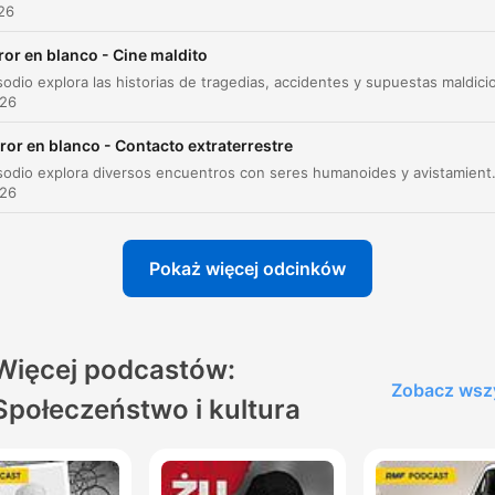
Milagros Médicos
026
Despedida de Miguel Ángel Partierra
00:53:42
ror en blanco - Cine maldito
Cierre de temporada y conclusiones
00:54:33
026
liknij rozdział, aby przejść bezpośrednio do tego momentu
ror en blanco - Contacto extraterrestre
ażniejsze momenty
Este episodio explora diversos encuentros con seres humanoides y avistamientos OVNI, desde el aterrador relato de Kelly Cahill en Australia hasta i
026
Hija, estoy triste. Y lo que me aflige es es que he
enviado un mensaje y no lo habéis acogido como yo
Pokaż więcej odcinków
deseaba.
00:01:55 · Una de las estudiantes en Ruanda relata el mensaj
recibido durante una visión.
Więcej podcastów:
Zobacz wsz
Soy el hombre más feliz sobre la faz de la Tierra. He
Społeczeństwo i kultura
visto a nuestra madre en el cielo.
00:22:04 · Estas son las últimas palabras atribuidas al padre
Andreu antes de su fallecimiento tras su experiencia en