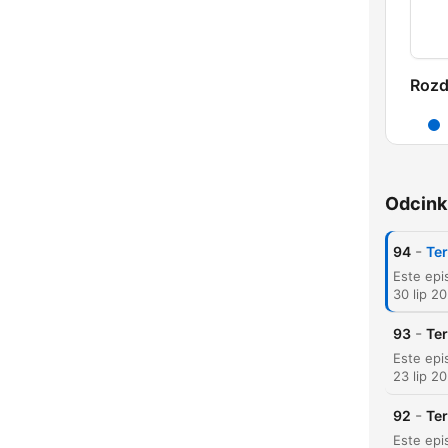
Rozd
Odcink
-
94
Ter
30 lip 2
-
93
Ter
23 lip 2
-
92
Ter