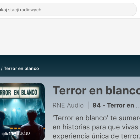
Terror en blanco
Terror en blanc
RNE Audio
|
94 - Terror en blanco - El lado oscuro de las apariciones marianas
'Terror en blanco' te sume
en historias para que vivas
experiencia única de terror