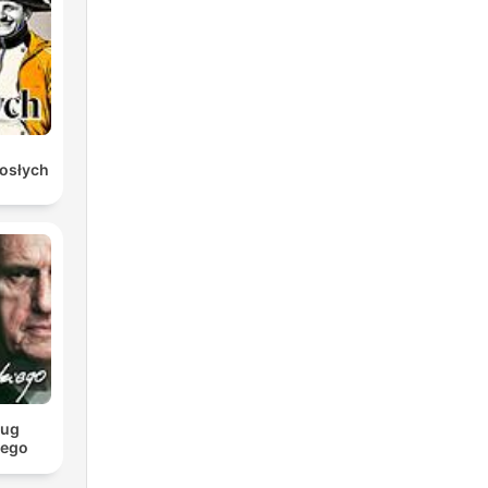
rosłych
s
re
ług
iego
o,