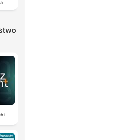
da
stwo
cht