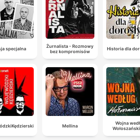
Garabandal.
Entonces, cuando la ciencia dice una curación
inexplicada, y bueno, la religión dice milagro.
00:41:11 · El doctor establece la distinción terminológica entre
cómo la ciencia y la religión interpretan las sanaciones que no
Żurnalista - Rozmowy
ja specjalna
Historia dla do
bez kompromisów
tienen una explicación médica clara.
Hay una cuestión que es ineludible, ¿cómo hacer que
una persona o la mente de una persona cree que se
está curando? Y hay un elemento que todos conocéi
en el ámbito médico que es el efecto placebo.
00:43:31 · El entrevistado introduce el concepto del efecto
placebo como un factor clave en la influencia de la mente sob
la recuperación física.
Wojna wed
dzkiKędzierski
Mellina
Wołoszańsk
La realidad es que un tumor que lo tenemos tipificad