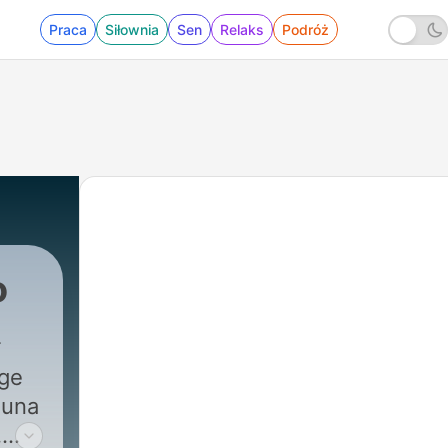
Praca
Siłownia
Sen
Relaks
Podróż
o
rge
 una
.