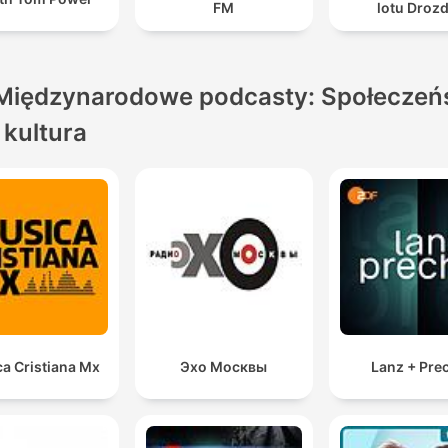
FM
lotu Droz
Międzynarodowe podcasty: Społeczeń
i kultura
a Cristiana Mx
Эхо Москвы
Lanz + Pre