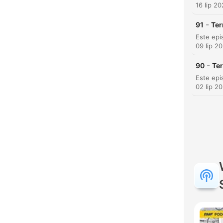
16 lip 2
-
91
Ter
09 lip 2
K
-
90
Ter
Najw
02 lip 2