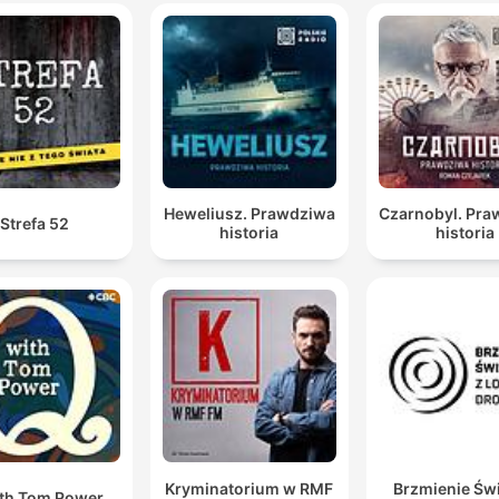
que lo tenemos consolidado, que se ha comido el
hueso, que ha destruido el hueso, ha desaparecido y 
recompuesto totalmente la cadera. ¿Eso cómo se
explica? Yo no lo sé.
00:53:25 · Se plantea la imposibilidad científica de explicar la
desaparición del tumor y la reconstrucción ósea.
Heweliusz. Prawdziwa
Czarnobyl. Pr
Strefa 52
historia
historia
Kryminatorium w RMF
Brzmienie Świ
th Tom Power