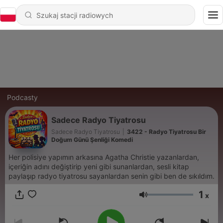
Podcasty
Sadece Radyo Tiyatrosu
Sadece Radyo Tiyatrosu
|
3422 - Radyo Tiyatrosu Bir
Doğum Günü Şenliği Komedi
Her polisiye yapımın arkasına Agatha Christie yazanlardan,
içeriğin adını değiştirip yeni gibi sunanlardan, sesli kitap
paylaşıp radyo tiyatrosu sayanlardan senin gibi ben de sıkıldım.
1
x
Głośność