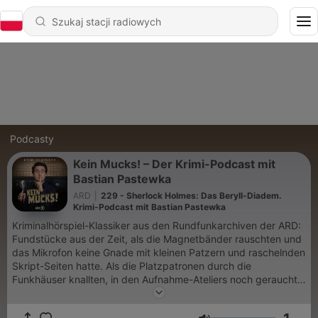
Podcasty
Kein Mucks! – Der Krimi-Podcast mit
Bastian Pastewka
ARD
|
229 - Sherlock Holmes: Das Beryll-Diadem.
Krimi-Podcast mit Bastian Pastewka
Kriminalhörspiel-Klassiker aus den Rundfunkarchiven der ARD:
Fundstücke aus der Zeit, als die Magnetbänder rauschten und
das Mikrofon keine Gnade mit kleinen Patzern und raschelnden
Skript-Seiten hatte. Als die Platzpatronen durch die
Funkhäuser knallten, in den Aufnahme-Ateliers noch geraucht
wurde und der Whisky bereitstand, um die Stimme zu ölen.
Verräterische Erdspuren, gestohlene Skalpelle, die Stimme