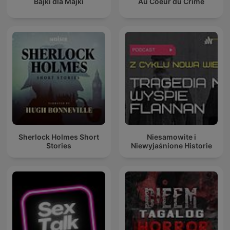
Bajki dla Majki
Au Coeur du Crime
Sherlock Holmes Short
Niesamowite i
Stories
Niewyjaśnione Historie