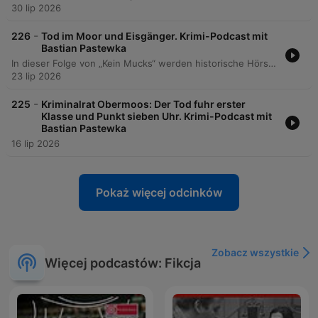
30 lip 2026
-
226
Tod im Moor und Eisgänger. Krimi-Podcast mit
Bastian Pastewka
In dieser Folge von „Kein Mucks“ werden historische Hörspielschätze aus dem DDR-Archiv präsentiert. Im Mittelpunkt steht das Kriminalhörspiel „Tod im Moor“, in dem die Untersuchung einer alten Moorleiche zu illegalen Schwarzmarktgeschäften und persönlichen Verstrickungen führt, sowie der Krimi „Eisgänger“, der einen Brand in einer Werft an der Ostsee und die damit verbundenen familiären Konflikte thematisiert. Zusätzlich bietet die Episode tiefe Einblicke in die Geschichte des DDR-Krimis. Es wird die Entstehung der Radioserie „Tatbestand“ sowie des Fernsehklassikers „Polizeiruf 110“ beleuchtet und die beeindruckende Karriere des Schauspielers Jürgen Frohrieb nachgezeichnet.
23 lip 2026
-
225
Kriminalrat Obermoos: Der Tod fuhr erster
Klasse und Punkt sieben Uhr. Krimi-Podcast mit
Bastian Pastewka
16 lip 2026
Pokaż więcej odcinków
Zobacz wszystkie
Więcej podcastów: Fikcja