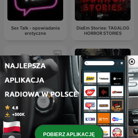
Sex Talk - opowiadania
DieEm Stories: TAGALOG
erotyczne
HORROR STORIES
Sitio Bangungot - Pinoy
Podcast na dobranoc
Horror Stories for Sleep
Podcast
POBIERZ APLIKACJĘ