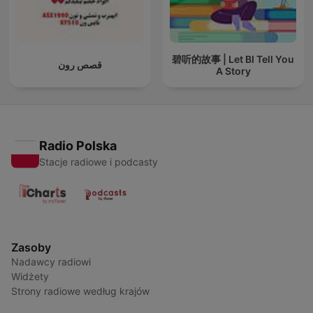
碧听的故事 | Let BI Tell You
قصص رون
A Story
Radio Polska
Stacje radiowe i podcasty
Zasoby
Nadawcy radiowi
Widżety
Strony radiowe według krajów