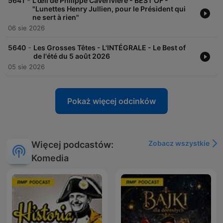
-
5641
L'œil de Philippe Caverivière - BEST OF -
"Lunettes Henry Jullien, pour le Président qui
ne sert à rien"
06 sie 2026
-
5640
Les Grosses Têtes - L'INTÉGRALE - Le Best of
de l'été du 5 août 2026
05 sie 2026
Pokaż więcej odcinków
Zobacz wszystkie
Więcej podcastów:
Komedia