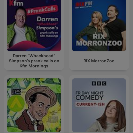
Darren “Whackhead”
Simpson’s prank calls on
RIX MorronZoo
Kfm Mornings