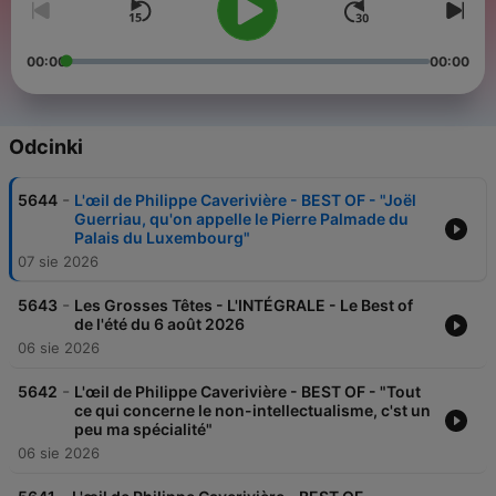
00:00
00:00
Odcinki
-
5644
L'œil de Philippe Caverivière - BEST OF - "Joël
Guerriau, qu'on appelle le Pierre Palmade du
Palais du Luxembourg"
07 sie 2026
-
5643
Les Grosses Têtes - L'INTÉGRALE - Le Best of
de l'été du 6 août 2026
06 sie 2026
-
5642
L'œil de Philippe Caverivière - BEST OF - "Tout
ce qui concerne le non-intellectualisme, c'st un
peu ma spécialité"
06 sie 2026