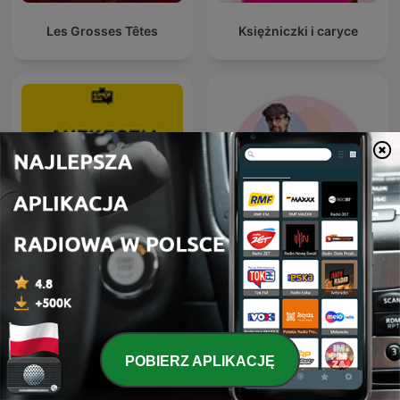
Les Grosses Têtes
Księżniczki i caryce
Анекдоты Игоря
MÓWI SIĘ
Маменко
POBIERZ APLIKACJĘ