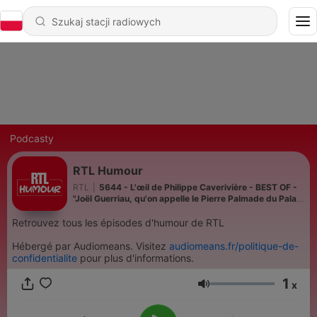
Podcasty
RTL Humour
RTL
|
5644 - L'œil de Philippe Caverivière - BEST OF -
"Joël Guerriau, qu'on appelle le Pierre Palmade du Palais
du Luxembourg"
Retrouvez tous les épisodes d'humour de RTL
Hébergé par Audiomeans. Visitez
audiomeans.fr/politique-de-
confidentialite
pour plus d'informations.
1
x
Głośność