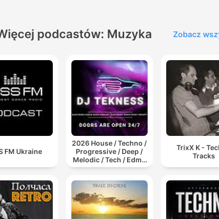
Więcej podcastów: Muzyka
Zobacz wsz
2026 House / Techno /
TrixX K - Te
S FM Ukraine
Progressive / Deep /
Tracks
Melodic / Tech / Edm /
Afro / ibiza DJ Mix /
Set / Podcast /
Electronic Dance Musi