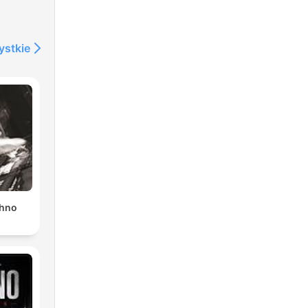
ystkie
chno