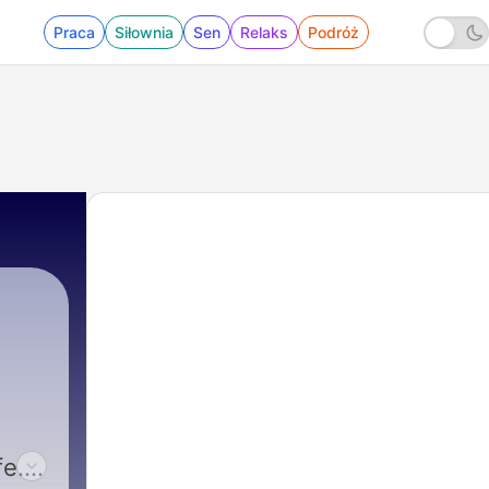
Praca
Siłownia
Sen
Relaks
Podróż
fe.