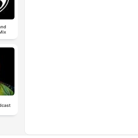
and
Mix
cast