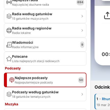
694
Najczęściej słuchane radia
Radia według gatunków
15 gatunków muzycznych
Radia według regionów
Radia lokalne
Wiadomości
9
Radia informacyjne
00
Polecane
Lista najlepszych stacji radiowych
Podcasty
Najlepsze podcasty
50
Najpopularniejsze podcasty
Odcink
Podcasty według gatunków
18 gatunków tematycznych
-
1
Rhum
Muzyka
19 mar 