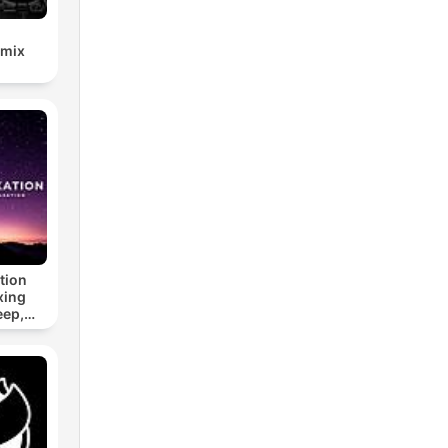
emix
tion
xing
eep,
 &
n