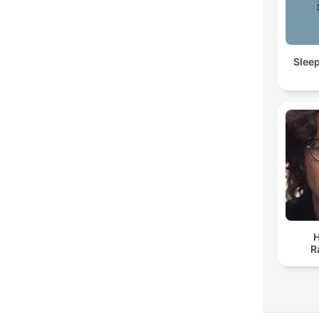
Slee
H
R