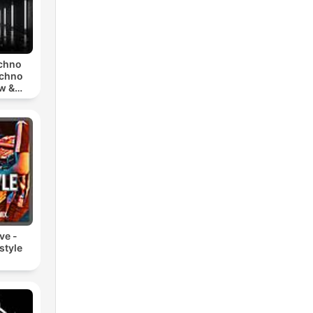
echno
echno
w &
chno
ve -
style