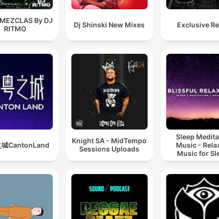
 MEZCLAS By DJ
Dj Shinski New Mixes
Exclusive R
RITMO
Sleep Medita
Knight SA - MidTempo
城CantonLand
Music - Rela
Sessions Uploads
Music for Sl
Meditation
Relaxatio