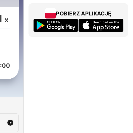
POBIERZ APLIKACJĘ
1
x
:00