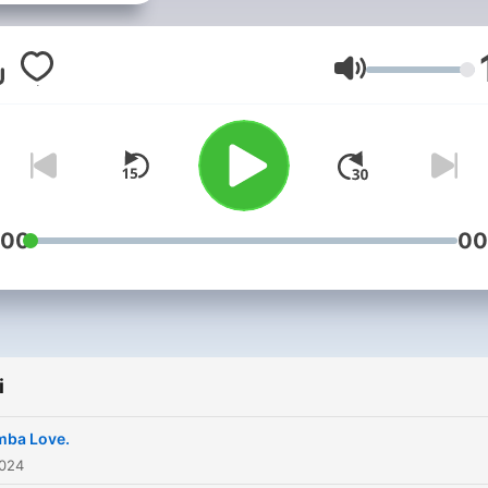
play anywhere any time.
Głośność
:00
00
i
ba Love.
2024