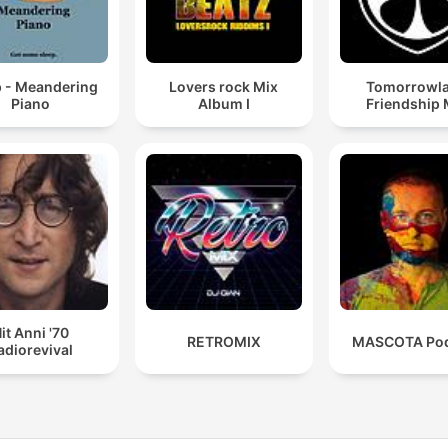
p - Meandering
Lovers rock Mix
Tomorrowl
Piano
Album I
Friendship 
it Anni '70
RETROMIX
MASCOTA Pod
adiorevival