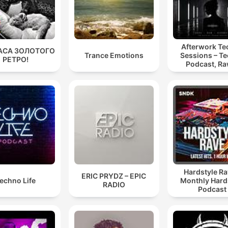
Afterwork T
АСА ЗОЛОТОГО
Trance Emotions
Sessions – T
РЕТРО!
Podcast, Ra
Hypnotic Te
Mixes
Hardstyle Ra
ERIC PRYDZ – EPIC
echno Life
Monthly Hard
RADIO
Podcast