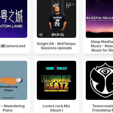
Sleep Medita
Knight SA - MidTempo
城CantonLand
Music - Rela
Sessions Uploads
Music for Sl
Meditation
Relaxatio
p - Meandering
Lovers rock Mix
Tomorrowl
Piano
Album I
Friendship 