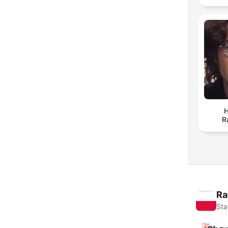
H
R
Ra
Sta