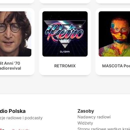
it Anni '70
RETROMIX
MASCOTA Pod
adiorevival
dio Polska
Zasoby
Nadawcy radiowi
cje radiowe i podcasty
Widżety
Strony radiowe według kra