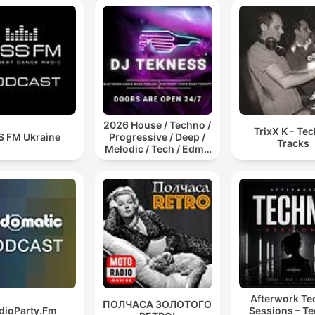
2026 House / Techno /
TrixX K - Te
S FM Ukraine
Progressive / Deep /
Tracks
Melodic / Tech / Edm /
Afro / ibiza DJ Mix /
Set / Podcast /
Electronic Dance Musi
Afterwork T
ПОЛЧАСА ЗОЛОТОГО
dioParty.Fm
Sessions – T