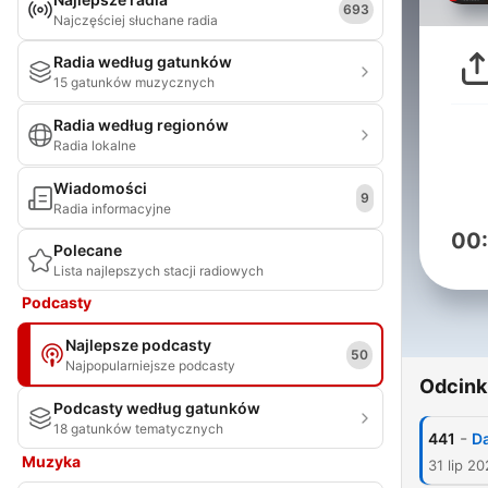
693
Najczęściej słuchane radia
Radia według gatunków
15 gatunków muzycznych
Radia według regionów
Radia lokalne
Wiadomości
9
Radia informacyjne
00
Polecane
Lista najlepszych stacji radiowych
Podcasty
Najlepsze podcasty
50
Najpopularniejsze podcasty
Odcink
Podcasty według gatunków
18 gatunków tematycznych
-
441
Da
Muzyka
31 lip 2