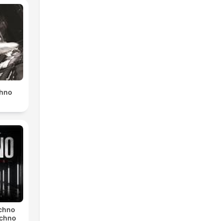
chno
echno
echno