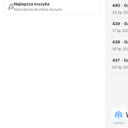
Najlepsza muzyka
-
440
D
Najczęściej słuchana muzyka
24 lip 2
-
439
D
17 lip 20
-
438
D
10 lip 2
-
437
D
03 lip 2