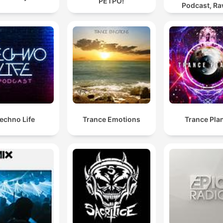
РЕТРО!
Podcast, Ra
Hypnotic Te
Mixes
echno Life
Trance Emotions
Trance Pla