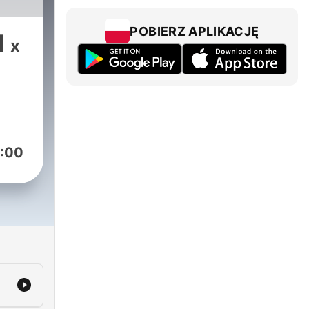
Pure
POBIERZ APLIKACJĘ
1
x
:00