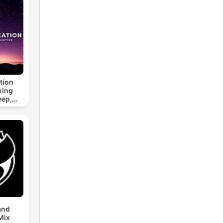
tion
xing
eep,
 &
n
and
Mix