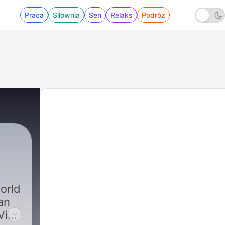
Praca
Siłownia
Sen
Relaks
Podróż
orld
an
Vibe