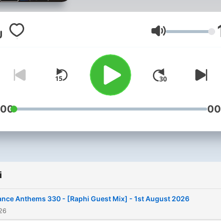
Nation Radio, Fresh 92.7, 
Dance, Impulse Radio and
Energy Dance IE!
Głośność
:00
00
i
nce Anthems 330 - [Raphi Guest Mix] - 1st August 2026
026