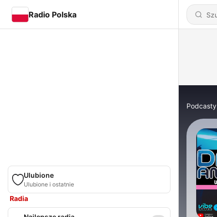
Radio Polska
Podcasty
Ulubione
Ulubione i ostatnie
Radia
Najlepsze radia