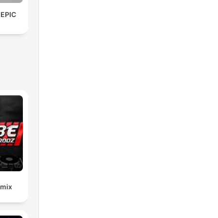
 EPIC
emix