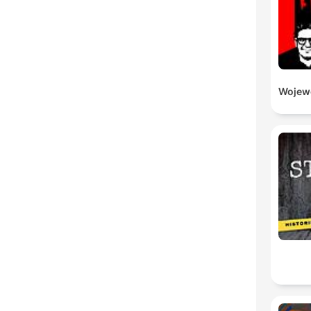
Wojewó