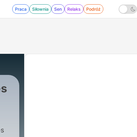
Praca
Siłownia
Sen
Relaks
Podróż
es
|
257 - Ep. 250 Erick Torbellín: otro meno
es