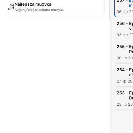
-
257
E
Najlepsza muzyka
mi
Najczęściej słuchana muzyka
06 sie 2
-
256
E
v
03 sie 2
-
255
E
P
30 lip 2
-
254
E
a
27 lip 2
-
253
E
B
23 lip 2