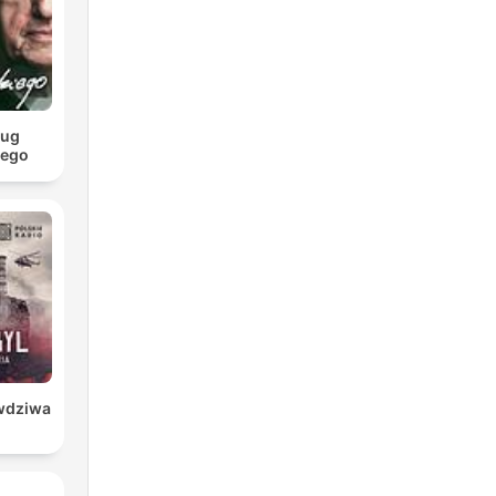
ług
iego
awdziwa