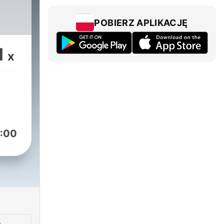
POBIERZ APLIKACJĘ
1
x
:00