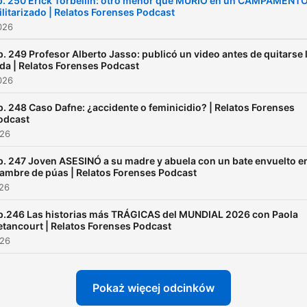
p. 250 Erick Torbellín: otro menor que MURIÓ en un CAMPAMENT
litarizado | Relatos Forenses Podcast
026
p. 249 Profesor Alberto Jasso: publicó un video antes de quitarse 
ida | Relatos Forenses Podcast
026
p. 248 Caso Dafne: ¿accidente o feminicidio? | Relatos Forenses
odcast
026
p. 247 Joven ASESINÓ a su madre y abuela con un bate envuelto e
lambre de púas | Relatos Forenses Podcast
026
p.246 Las historias más TRÁGICAS del MUNDIAL 2026 con Paola
etancourt | Relatos Forenses Podcast
026
Pokaż więcej odcinków