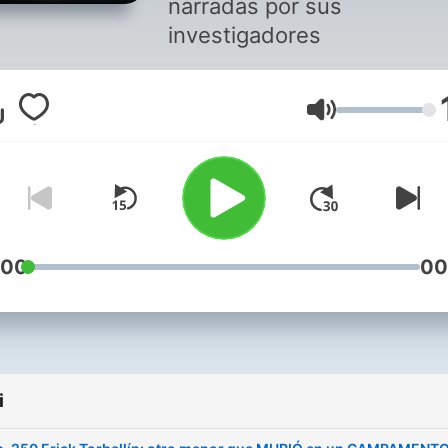
narradas por sus
investigadores
Głośność
:00
00
i