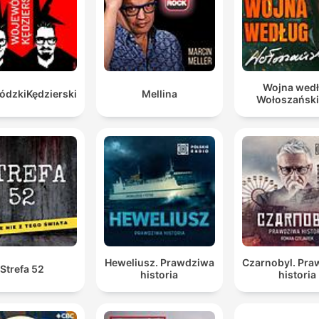
Wojna wed
dzkiKędzierski
Mellina
Wołoszańsk
Heweliusz. Prawdziwa
Czarnobyl. Pr
Strefa 52
historia
historia