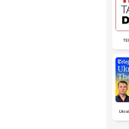
TED
Ukrai