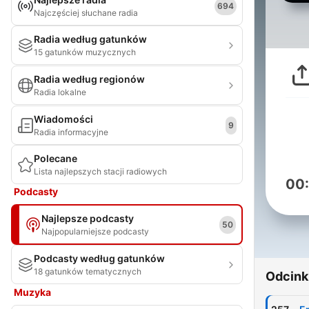
694
Najczęściej słuchane radia
Radia według gatunków
15 gatunków muzycznych
Radia według regionów
Radia lokalne
Wiadomości
9
Radia informacyjne
Polecane
Lista najlepszych stacji radiowych
00
Podcasty
Najlepsze podcasty
50
Najpopularniejsze podcasty
Podcasty według gatunków
18 gatunków tematycznych
Odcink
Muzyka