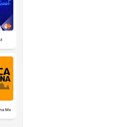
st
ana Mx