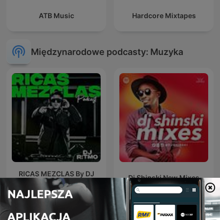
ATB Music
Hardcore Mixtapes
Międzynarodowe podcasty: Muzyka
RICAS MEZCLAS By DJ
Dj Shinski New Mixes
RITMO