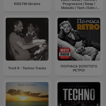
KISS FM Ukraine
Progressive / Deep /
Melodic / Tech / Edm /
Afro / ibiza DJ Mix / Set /
Podcast / Electronic
Dance Musi
ПОЛЧАСА ЗОЛОТОГО
TrixX K - Techno Tracks
РЕТРО!