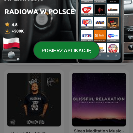
POBIERZ APLIKACJĘ
Exclusive Remix
爱粤之城CantonLand
Sleep Meditation Music -