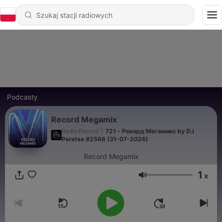
Podcasty
Record Megamix
Radio Record
|
721 - Рекорд Мегамикс by DJ
Peretse #2566 (31-07-2026)
Record Megamix
1
x
Głośność