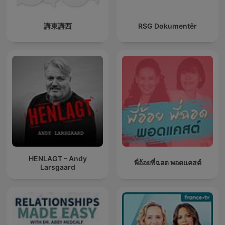
講東講西
RSG Dokumentêr
HENLAGT – Andy
พี่อ้อยพี่ฉอด พอดแคสต์
Larsgaard