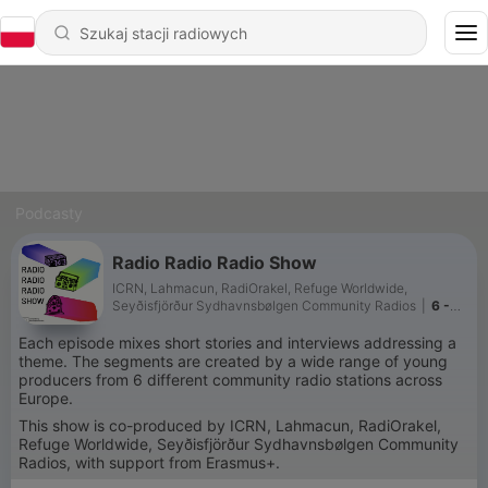
Podcasty
Radio Radio Radio Show
ICRN, Lahmacun, RadiOrakel, Refuge Worldwide,
Seyðisfjörður Sydhavnsbølgen Community Radios
|
6 -
#5 Radio Friends
Each episode mixes short stories and interviews addressing a
theme. The segments are created by a wide range of young
producers from 6 different community radio stations across
Europe.
This show is co-produced by ICRN, Lahmacun, RadiOrakel,
Refuge Worldwide, Seyðisfjörður Sydhavnsbølgen Community
Radios, with support from Erasmus+.