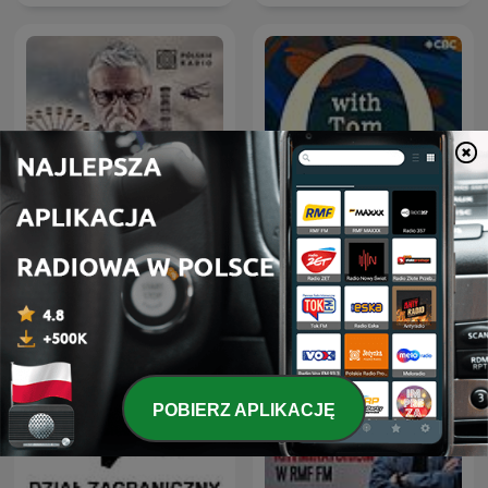
Czarnobyl. Prawdziwa
Q with Tom Power
historia
POBIERZ APLIKACJĘ