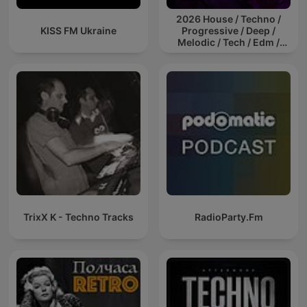
2026 House / Techno /
KISS FM Ukraine
Progressive / Deep /
Melodic / Tech / Edm /
Afro / ibiza DJ Mix / Set /
Podcast / Electronic
Dance Musi
TrixX K - Techno Tracks
RadioParty.Fm