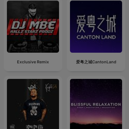
Exclusive Remix
爱粤之城CantonLand