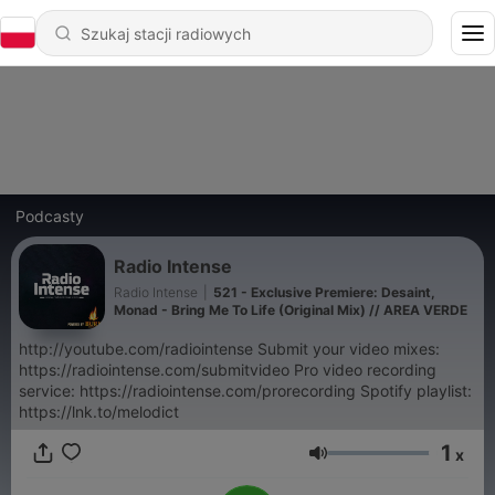
Podcasty
Radio Intense
Radio Intense
|
521 - Exclusive Premiere: Desaint,
Monad - Bring Me To Life (Original Mix) // AREA VERDE
http://youtube.com/radiointense Submit your video mixes:
https://radiointense.com/submitvideo Pro video recording
service: https://radiointense.com/prorecording Spotify playlist:
https://lnk.to/melodict
1
x
Głośność