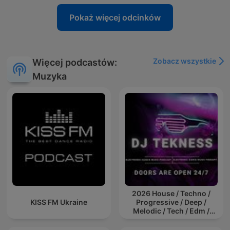
Pokaż więcej odcinków
Zobacz wszystkie
Więcej podcastów:
Muzyka
2026 House / Techno /
KISS FM Ukraine
Progressive / Deep /
Melodic / Tech / Edm /
Afro / ibiza DJ Mix / Set /
Podcast / Electronic