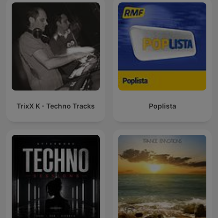
Dance Musi
TrixX K - Techno Tracks
Poplista