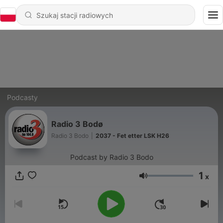
Podcasty
Radio 3 Bodø
Radio 3 Bodo
|
2037 - Fet etter LSK H26
Podcast by Radio 3 Bodo
1
x
Głośność