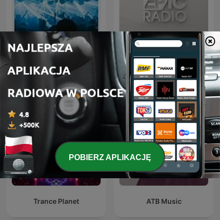
FG MIX
ERIC PRYDZ – EPIC RADIO
POBIERZ APLIKACJĘ
Trance Planet
ATB Music