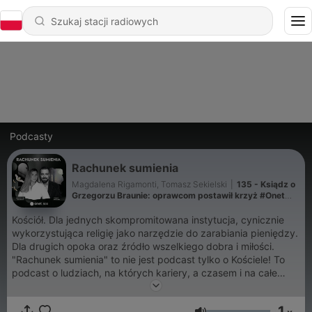
Podcasty
Rachunek sumienia
Magdalena Rigamonti, Tomasz Sekielski
|
135 - Ksiądz o
Grzegorzu Braunie: oprawcom postawił krzyż #Onet
Audio
Kościół. Dla jednych skompromitowana instytucja, cynicznie
wykorzystująca religię jako narzędzie do zarabiania pieniędzy.
Dla drugich opoka oraz źródło wszelkiego dobra i miłości.
"Rachunek sumienia" to nie jest podcast tylko o Kościele! To
podcast o ludziach, na których kariery, a czasem i na całe
życie, wpływ miała (lub nadal ma) instytucja jaką jest Kościół
katolicki. Jeśli nie macie w sobie uczuć religijnych, koniecznie
1