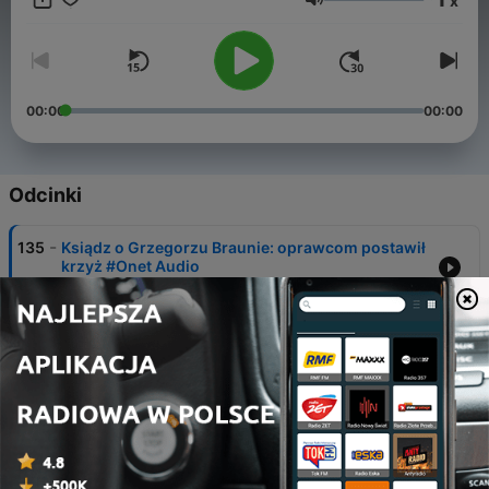
x
posłuchajcie. Jeśli je w sobie macie - posłuchajcie tym
Głośność
bardziej.
00:00
00:00
Odcinki
-
135
Ksiądz o Grzegorzu Braunie: oprawcom postawił
krzyż #Onet Audio
19 lip 2026
-
134
Ekskomunika G. Brauna? Ks. Kobyliński o decyzji
Watykanu #Onet Audio
12 lip 2026
-
133
Miał leczyć dzieci. Zamiast tego wydarzył się
koszmar #Onet Audio
05 lip 2026