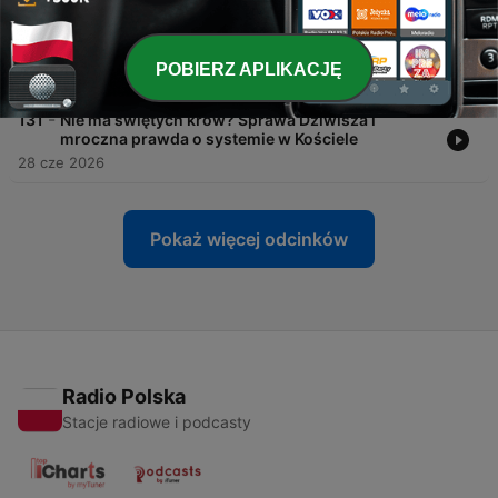
-
132
Nie ma świętych krów? Sprawa Dziwisza i
mroczna prawda o systemie w Kościele #Onet
Audio
POBIERZ APLIKACJĘ
28 cze 2026
-
131
Nie ma świętych krów? Sprawa Dziwisza i
mroczna prawda o systemie w Kościele
28 cze 2026
Pokaż więcej odcinków
Radio Polska
Stacje radiowe i podcasty