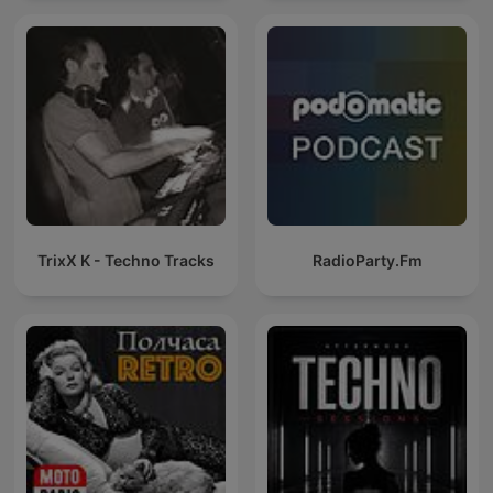
Podcast / Electronic
Dance Musi
TrixX K - Techno Tracks
RadioParty.Fm