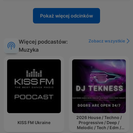
Pokaż więcej odcinków
Zobacz wszystkie
Więcej podcastów:
Muzyka
2026 House / Techno /
KISS FM Ukraine
Progressive / Deep /
Melodic / Tech / Edm /
Afro / ibiza DJ Mix / Set /