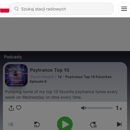
Podcasty
Psytrance Top 10
Grover Reed III
|
12 - Psytrance Top 10 Favorites
Episode 6
Pumping some of my top 10 favorite psytrance tunes every
week on Wednesday on time every time.
1
x
Głośność