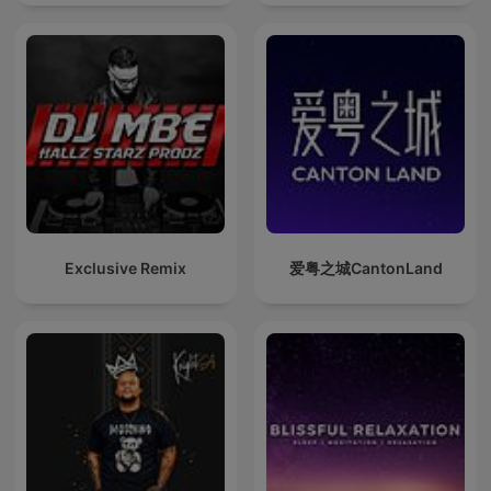
Exclusive Remix
爱粤之城CantonLand