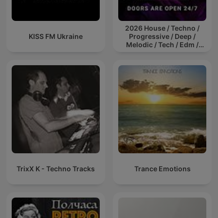
2026 House / Techno /
KISS FM Ukraine
Progressive / Deep /
Melodic / Tech / Edm /
Afro / ibiza DJ Mix / Set /
Podcast / Electronic
Dance Musi
TrixX K - Techno Tracks
Trance Emotions