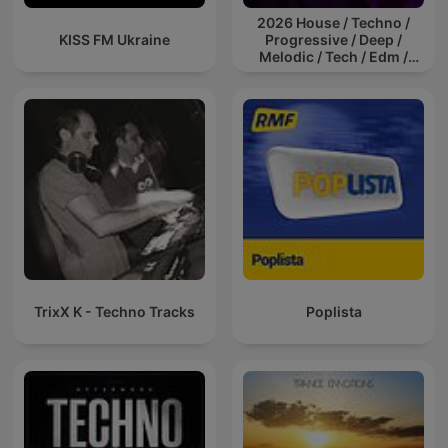
2026 House / Techno /
KISS FM Ukraine
Progressive / Deep /
Melodic / Tech / Edm /
Afro / ibiza DJ Mix / Set /
Podcast / Electronic
Dance Musi
TrixX K - Techno Tracks
Poplista