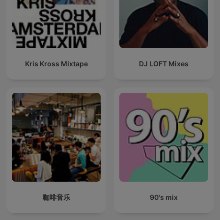
Kris Kross Mixtape
DJ LOFT Mixes
咖啡音乐
90's mix