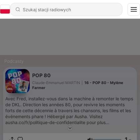
Podcasty
POP 80
Claude-Emmanuel MARTIN
|
16 - POP 80 - Mylène
Farmer
Avec Fred, installez-vous dans la machine à remonter le temps
de DKL. Direction les années 80, pour revivre les moments
forts de cette décennie à travers les chansons, les films et les
événements phare ! Hébergé par Ausha. Visitez
ausha.co/fr/politique-de-confidentialite pour plus
d'informations.
1