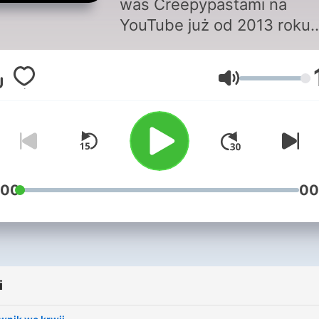
was Creepypastami na
YouTube już od 2013 roku.
Przy okazji rozwijam też s
pasję związaną z lektorstw
Głośność
realizacją dźwięku. Z roku 
rok, mój kanał staje się cor
bardziej profesjonalny. Lub
klimaty horroru? Nowa hist
w każdą sobotę o 20:00!
:00
00
i