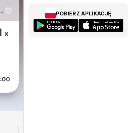
POBIERZ APLIKACJĘ
woją
em i
1
x
na
az
isz
oria
:00