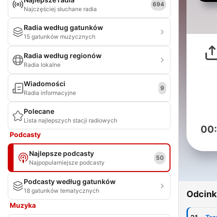
694
Najczęściej słuchane radia
Radia według gatunków
15 gatunków muzycznych
Radia według regionów
Radia lokalne
Wiadomości
9
Radia informacyjne
Polecane
Lista najlepszych stacji radiowych
00
Podcasty
Najlepsze podcasty
50
Najpopularniejsze podcasty
Podcasty według gatunków
18 gatunków tematycznych
Odcink
Muzyka