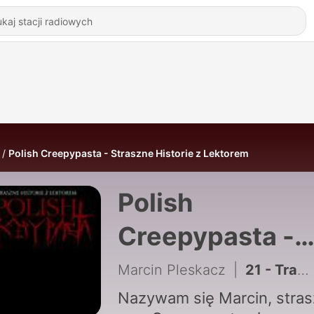
Polish Creepypasta - Straszne Historie z Lektorem
Polish
Creepypasta -
Straszne Histor
Marcin Pleskacz
|
21 - Trawnik we krwii
z Lektorem
Nazywam się Marcin, stra