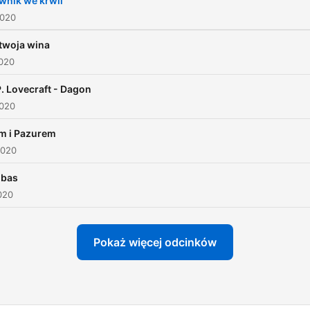
wnik we krwii
2020
twoja wina
2020
P. Lovecraft - Dagon
2020
m i Pazurem
2020
ubas
020
Pokaż więcej odcinków