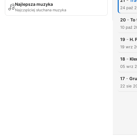
-
21
Tra
Najlepsza muzyka
24 paź 
Najczęściej słuchana muzyka
-
20
To 
10 paź 
-
19
H. 
19 wrz 
-
18
Kłe
05 wrz 
-
17
Gr
22 sie 2