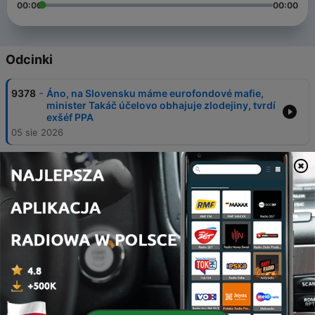
00:00
00:00
Odcinki
-
9378
Áno, na Slovensku máme eurofondové mafie,
minister Takáč účelovo obhajuje zlodejiny, tvrdí
exšéf PPA
05 sie 2026
-
9377
Slovan? Už je pomaly rozhodnuté. „Nový tím“ v
lige či meškajúce výplaty
05 sie 2026
-
9376
Ťažký rozhovor s Václavom Moravcom: V
Česku je vláda plná influencerov
01 sie 2026
-
9375
Ťažký rozhovor s Bárdym: V politike dnes stačí
byť hajzel
24 lip 2026