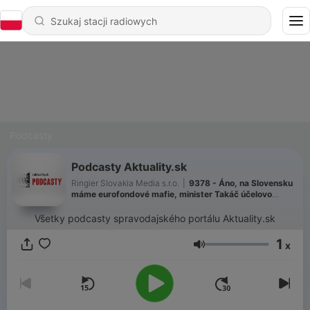
Podcasty
Podcasty Aktuality.sk
Ringier Slovakia Media s.r.o.
|
9378 - Áno, na Slovensku
máme eurofondové mafie, minister Takáč účelovo
obhajuje zlodejiny, tvrdí exšéf PPA
Všetky podcasty spravodajského portálu Aktuality.sk
1
x
Głośność