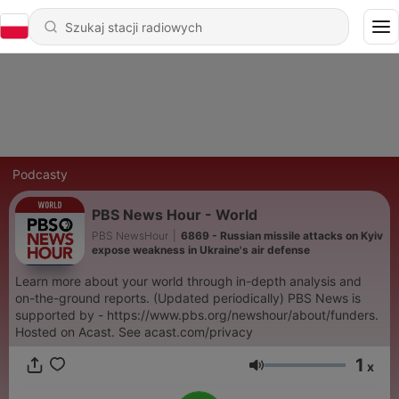
Podcasty
PBS News Hour - World
PBS NewsHour
|
6869 - Russian missile attacks on Kyiv
expose weakness in Ukraine's air defense
Learn more about your world through in-depth analysis and
on-the-ground reports. (Updated periodically) PBS News is
supported by - https://www.pbs.org/newshour/about/funders.
Hosted on Acast. See acast.com/privacy
1
x
Głośność