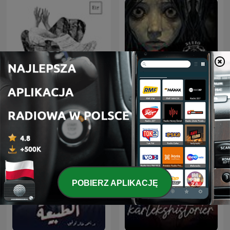
Sitio Bangungot - Pinoy
Podcast na dobranoc
Horror Stories for Sleep
Podcast
POBIERZ APLIKACJĘ