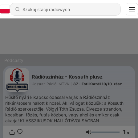
Podcasty
Rádiószínház - Kossuth plusz
Kossuth Rádió| MTVA
|
87 - Esti Kornél 10/10. rész
Hűsítő nyári kikapcsolódással várják a Rádiószínház
ritkán/sosem hallott kincsei. Aki válogat közülük: a Kossuth
Rádió szerkesztője, Völgyi Tóth Zsuzsa. Élvezze strandon,
kocsiban, főzés, futás közben, vagy ahol és amikor csak
akarja! KLASSZIKUSOK HALLÓTÁVOLSÁGBAN
1
x
Głośność