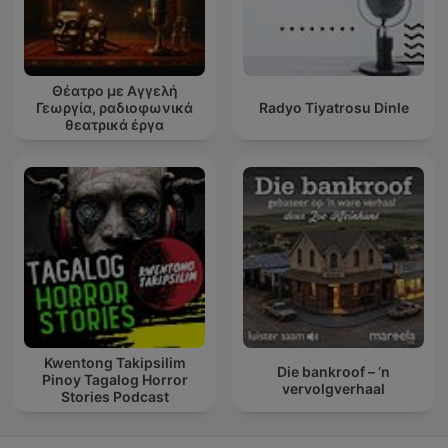
Θέατρο με Αγγελή
Γεωργία, ραδιοφωνικά
Radyo Tiyatrosu Dinle
θεατρικά έργα
Kwentong Takipsilim
Die bankroof – ’n
Pinoy Tagalog Horror
vervolgverhaal
Stories Podcast