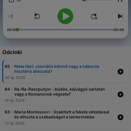
x
döntésekből és a legizgalmasabb sorsokból!
Głośność
00:00
00:00
Odcinki
-
85
Mata Hari: zseniális kémnő vagy a háborús
hisztéria áldozata?
26 lip 2026
-
84
Ra-Ra-Raszputyin - büdös, kéjvágyó sarlatán
vagy a Romanovok végzete?
19 lip 2026
-
83
Maria Montessori - Szakított a fekete oktatással
és elhozta a szabadságot a tantermekbe
13 lip 2026