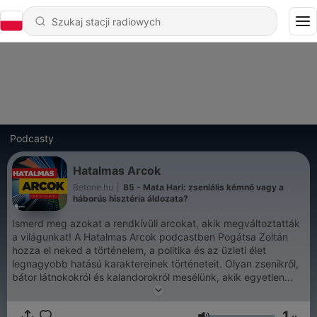
Podcasty
Hatalmas Arcok
Betone.hu
|
85 - Mata Hari: zseniális kémnő vagy a
háborús hisztéria áldozata?
Ismerd meg azokat a rendkívüli arcokat, akik megváltoztatták
a világunkat! A Hatalmas Arcok podcastben Pogátsa Zoltán
hozza el neked a történelem, a politika és az üzleti élet
legnagyobb hatású karaktereinek történeteit. Olyan zsenikről,
bátor látnokokról és kalandorokról mesélünk, akik egyetlen
életút alatt több életre elegendő élményt, tudást vagy éppen
bukást halmoztak fel. Meríts inspirációt a legmerészebb
1