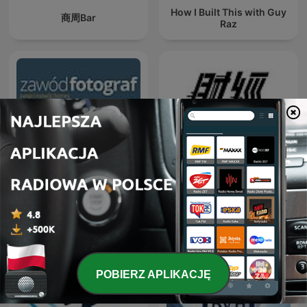
How I Built This with Guy
商周Bar
Raz
Zawód Fotograf
游庭皓的財經皓角
POBIERZ APLIKACJĘ