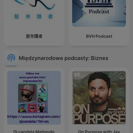
股市隱者
BVH Podcast
Międzynarodowe podcasty: Biznes
Dj candela Metiendo
On Purpose with Jay