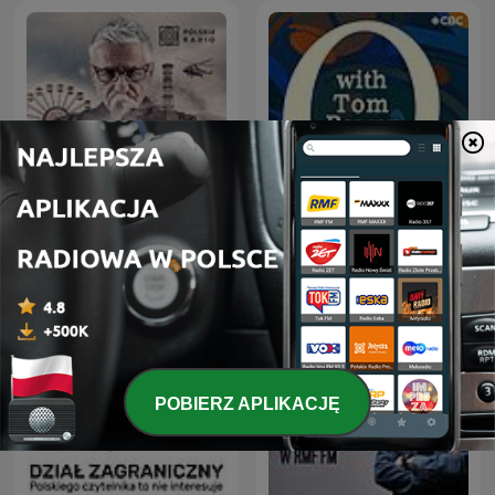
Czarnobyl. Prawdziwa
Q with Tom Power
historia
POBIERZ APLIKACJĘ