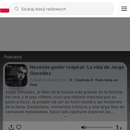
Podcasty
Necesito poder respirar: La vida de Jorge
González
Podium Podcast Chile
|
8 - Capítulo 6: Todo tiene un
final
Jorge González, el líder de la banda más grande en la historia
del rock y el pop chileno, tuvo una historia marcada por su
genio precoz, la presión de ser un ícono social y las tensiones
de la fama. Escándalos, momentos icónicos y una larga lista de
canciones inolvidables. Estos seis capítulos exploran las
victorias y las derrotas de un músico que luchó por nunca
traicionar su esencia, y que dejó un legado cultural
1
indispensable para entender Chile.
x