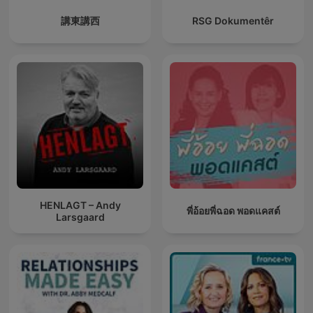
講東講西
RSG Dokumentêr
HENLAGT – Andy
พี่อ้อยพี่ฉอด พอดแคสต์
Larsgaard