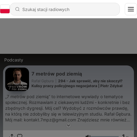
Podcasty
7 metrów pod ziemią
Rafał Gębura
|
294 - Jak sprawić, aby nie skoczył?
Kulisy pracy policyjnego negocjatora | Piotr Zdybał
„7 metrów pod ziemią” to internetowe wywiady o tematyce
społecznej. Rozmawiam z ciekawymi ludźmi - konkretnie i bez
zbędnych dygresji. Mój cel? Wydobyć z rozmówców prawdę,
na którą nie zdobyliby się w telewizyjnym studiu. Rafał Gębura.
Mój mail: kontakt.7mpz@gmail.com Znajdziesz mnie również
tutaj: https://linktr.ee/Rafal_Gebura
1