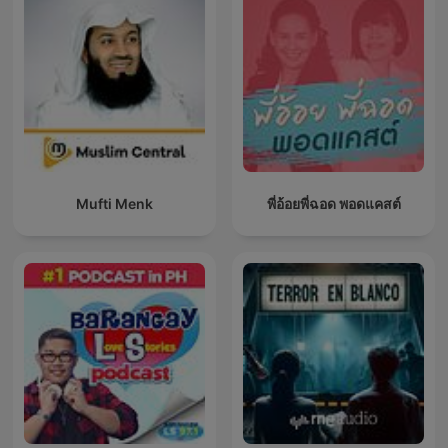
Mufti Menk
พี่อ้อยพี่ฉอด พอดแคสต์