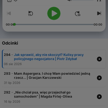
x
Głośność
00:00
00:00
Odcinki
-
294
Jak sprawić, aby nie skoczył? Kulisy pracy
policyjnego negocjatora | Piotr Zdybał
06 sie 2026
-
293
Mam Aspergera. I chcę Wam powiedzieć jedną
rzecz... | Gracjan Karczewski
31 lip 2026
-
292
„Nie chciał psa, więc przejechał go
samochodem” | Magda Firlej-Oliwa
16 lip 2026