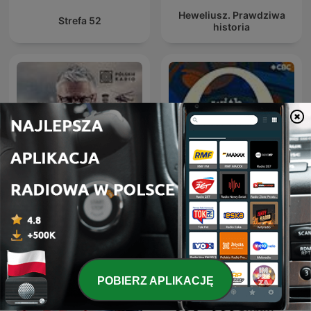
Heweliusz. Prawdziwa
Strefa 52
historia
Czarnobyl. Prawdziwa
Q with Tom Power
historia
POBIERZ APLIKACJĘ