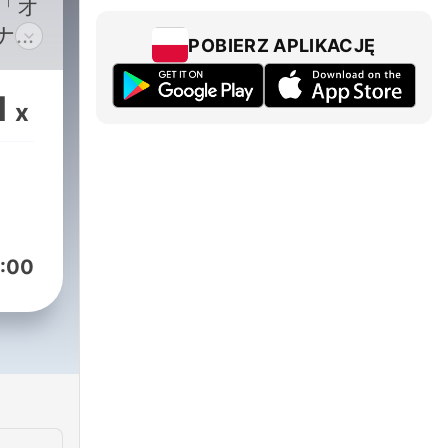
「オ
ナー
POBIERZ APLIKACJĘ
住ア
ント
1
x
ラン
ラジ
中！
をお
るコ
どは
:00
性が
はエ
。ご
けま