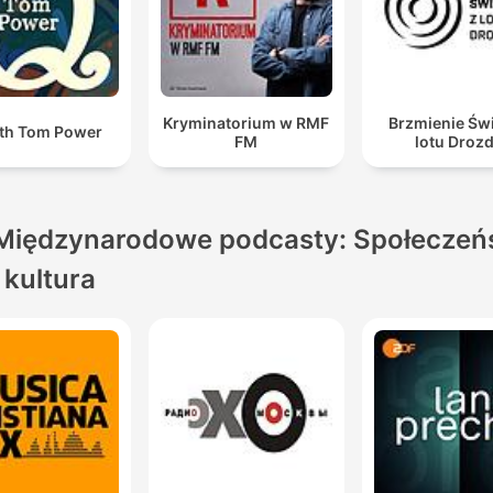
Kryminatorium w RMF
Brzmienie Świ
th Tom Power
FM
lotu Droz
Międzynarodowe podcasty: Społeczeń
i kultura