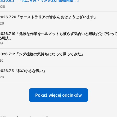
2026.8.2「『ねこずみ・うささわ』販売開始！」
https://radiko.jp/r_seaso
026
制作：TBSラジオ TBS
2026.7.26「オーストラリアの皆さん おはようございます」
Podcast：
026
https://www.tbsradio.jp/po
2026.7.19「危険な作業をヘルメットも被らず気合いと経験だけでやっ
る職人」
026
2026.7.12「シダ植物の気持ちになって喋ってみた」
026
2026.7.5「私の小さな戦い」
026
Pokaż więcej odcinków