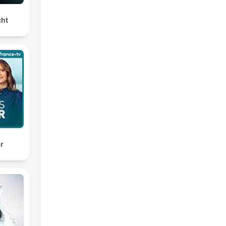
cht
ir