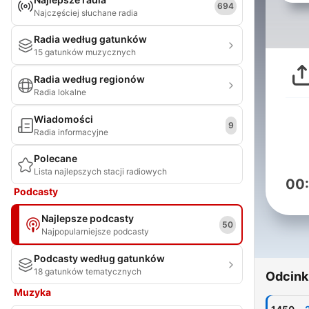
694
Najczęściej słuchane radia
Radia według gatunków
15 gatunków muzycznych
Radia według regionów
Radia lokalne
Wiadomości
9
Radia informacyjne
Polecane
Lista najlepszych stacji radiowych
00
Podcasty
Najlepsze podcasty
50
Najpopularniejsze podcasty
Podcasty według gatunków
18 gatunków tematycznych
Odcink
Muzyka