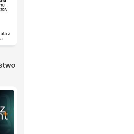
ata z
da
stwo