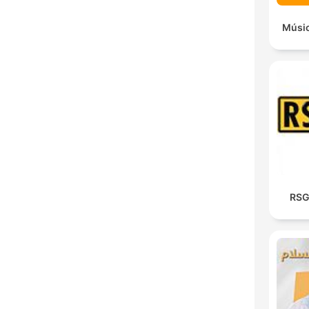
Músic
RSG