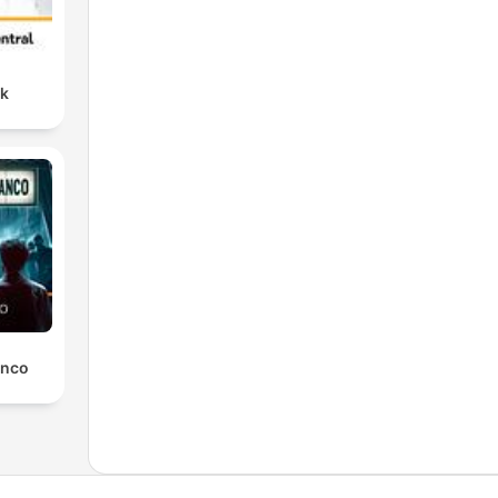
nk
anco