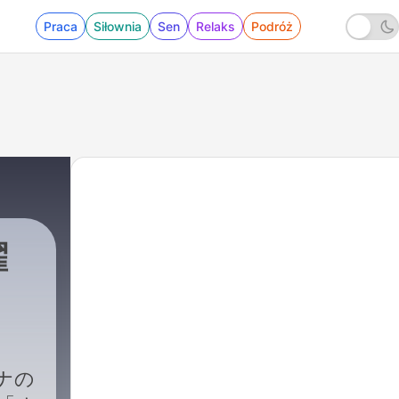
Praca
Siłownia
Sen
Relaks
Podróż
曜
ナの