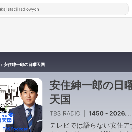
安住紳一郎の日曜天国
安住紳一郎の日
天国
TBS RADIO
|
1450 - 2026.8.2「『ねこずみ・うささわ』販売開始！」
テレビでは語らない安住ア