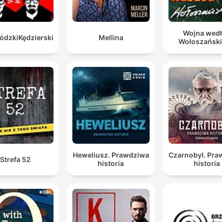
Wojna wed
dzkiKędzierski
Mellina
Wołoszańsk
Heweliusz. Prawdziwa
Czarnobyl. Pr
Strefa 52
historia
historia