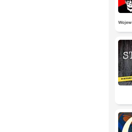
Wojewó