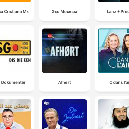
a Cristiana Mx
Эхо Москвы
Lanz + Pre
 Dokumentêr
Afhørt
C dans l'a