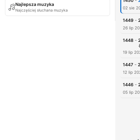
-
1450
Najlepsza muzyka
02 sie 2
Najczęściej słuchana muzyka
-
1449
26 lip 2
-
1448
19 lip 2
-
1447
12 lip 2
-
1446
05 lip 2