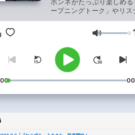
ホンネがたっぷり楽しめる
ープニングトーク」やリス
の皆さんのメッセージに安
ナが毒ッ気たっぷりでコメ
Głośność
する応えるコーナーなど、
ダムにお送りします。TBS
オで毎週日曜10時から放送
TBS Podcastでは番組一部
聴きいただけます。配信す
ーナー、箇所、更新日時な
:00
00
番組の都合上変更する可能
ございます。なお配信期間
ピソードごとに異なります
了承ください。 --- オンエア全
i
編はradikoでお聴きいただ
す↓