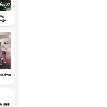
ług
iego
awdziwa