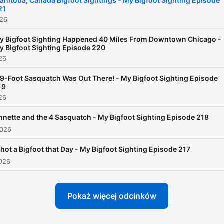
anitoba, Canada Bigfoot Sightings - My Bigfoot Sighting Episode
21
026
y Bigfoot Sighting Happened 40 Miles From Downtown Chicago -
y Bigfoot Sighting Episode 220
026
 9-Foot Sasquatch Was Out There! - My Bigfoot Sighting Episode
19
026
nnette and the 4 Sasquatch - My Bigfoot Sighting Episode 218
2026
Shot a Bigfoot that Day - My Bigfoot Sighting Episode 217
2026
Pokaż więcej odcinków