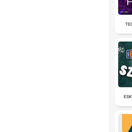
TE
ESK