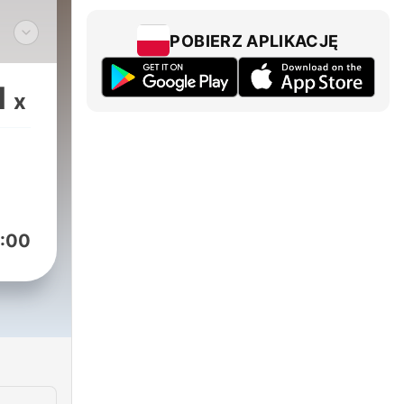
POBIERZ APLIKACJĘ
s. If
1
x
all
non-
:00