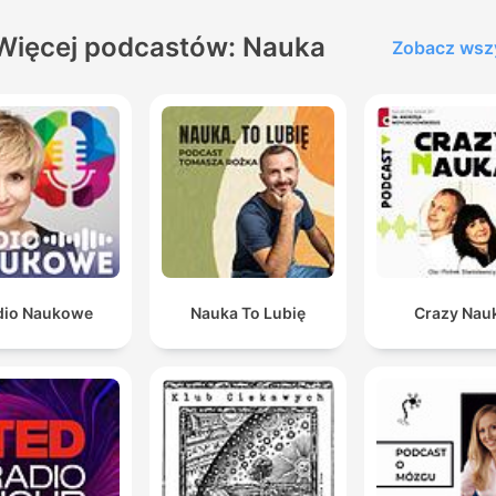
Więcej podcastów: Nauka
Zobacz wsz
dio Naukowe
Nauka To Lubię
Crazy Nau