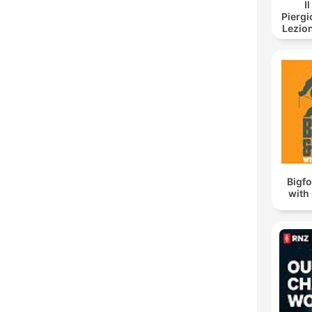
I
Piergi
Lezion
Bigf
with