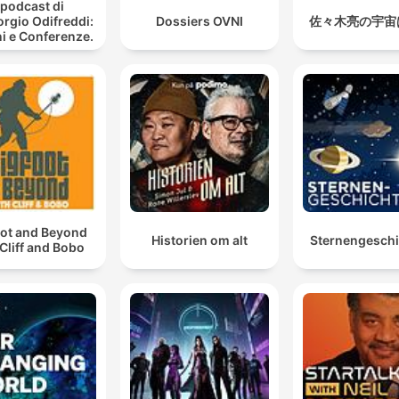
l podcast di
orgio Odifreddi:
Dossiers OVNI
佐々木亮の宇宙
i e Conferenze.
oot and Beyond
Historien om alt
Sternengesch
 Cliff and Bobo