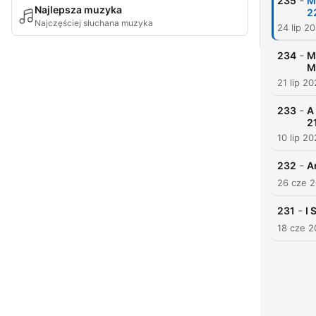
-
235
M
Najlepsza muzyka
2
Najczęściej słuchana muzyka
24 lip 2
-
234
M
M
21 lip 2
-
233
A
2
10 lip 2
-
232
A
26 cze 
-
231
I 
18 cze 