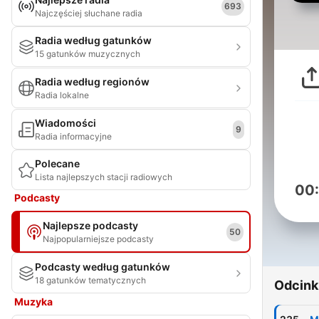
693
Najczęściej słuchane radia
Radia według gatunków
15 gatunków muzycznych
Radia według regionów
Radia lokalne
Wiadomości
9
Radia informacyjne
Polecane
Lista najlepszych stacji radiowych
00
Podcasty
Najlepsze podcasty
50
Najpopularniejsze podcasty
Podcasty według gatunków
18 gatunków tematycznych
Odcink
Muzyka