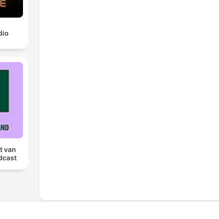
dio
t van
dcast