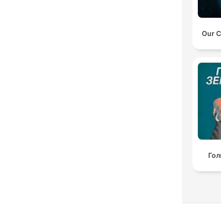
Our C
Гол