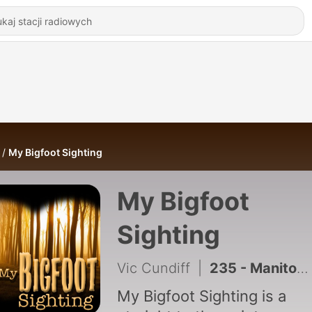
My Bigfoot Sighting
My Bigfoot
Sighting
Vic Cundiff
|
235 - Manitoba, Canada Bigfoot Sightings - My Bigfoot Sighting Episode 221
My Bigfoot Sighting is a