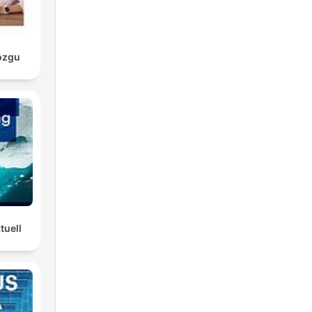
ózgu
tuell