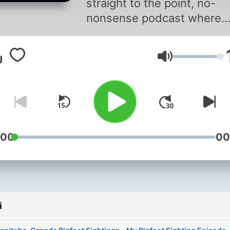
straight to the point, no-
nonsense podcast where
Bigfoot eyewitnesses talk
about their Bigfoot sighting
Głośność
you listen to our show, you
won't hear an interviewer
asking guests questions or
interrupting them, because 
you'll hear on our show is 
stop Bigfoot sightings and
:00
00
encounters.
i