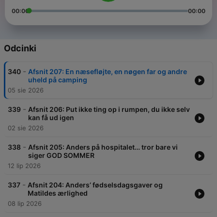
00:00
00:00
Odcinki
-
340
Afsnit 207: En næsefløjte, en nøgen far og andre
uheld på camping
05 sie 2026
-
339
Afsnit 206: Put ikke ting op i rumpen, du ikke selv
kan få ud igen
02 sie 2026
-
338
Afsnit 205: Anders på hospitalet… tror bare vi
siger GOD SOMMER
12 lip 2026
-
337
Afsnit 204: Anders’ fødselsdagsgaver og
Matildes ærlighed
08 lip 2026