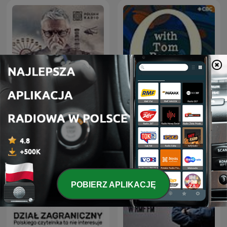
Czarnobyl. Prawdziwa
Q with Tom Power
historia
POBIERZ APLIKACJĘ