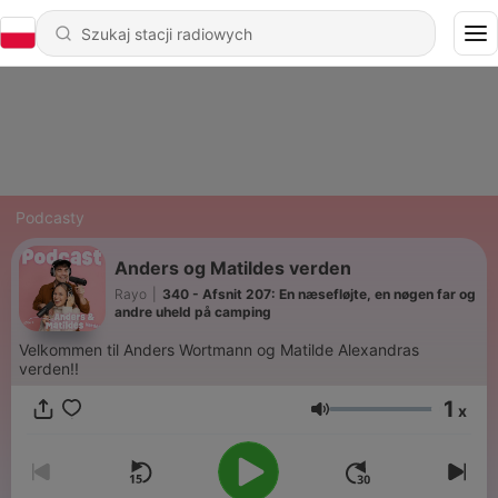
Podcasty
Anders og Matildes verden
Rayo
|
340 - Afsnit 207: En næsefløjte, en nøgen far og
andre uheld på camping
Velkommen til Anders Wortmann og Matilde Alexandras
verden!!
1
x
Głośność