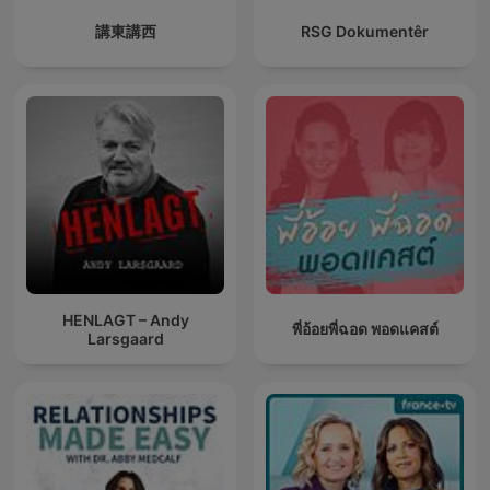
講東講西
RSG Dokumentêr
HENLAGT – Andy
พี่อ้อยพี่ฉอด พอดแคสต์
Larsgaard