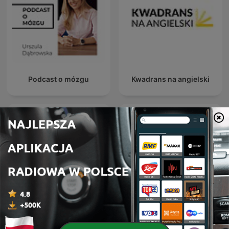
Podcast o mózgu
Kwadrans na angielski
Zwierciadło Podcasty
Muzyka natury