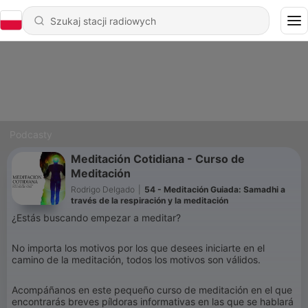
Podcasty
Meditación Cotidiana - Curso de
Meditación
Rodrigo Delgado
|
54 - Meditación Guiada: Samadhi a
través de la respiración y la meditación
¿Estás buscando empezar a meditar?
No importa los motivos por los que desees iniciarte en el
camino de la meditación, todos los motivos son válidos.
Acompáñanos en este pequeño curso de meditación en el que
encontrarás breves píldoras informativas en las que se hablará