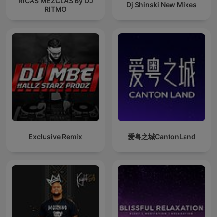
RICAS MEZCLAS By DJ
Dj Shinski New Mixes
RITMO
Exclusive Remix
爱粤之城CantonLand