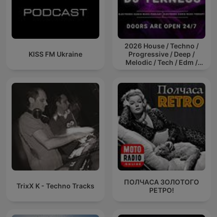
2026 House / Techno /
KISS FM Ukraine
Progressive / Deep /
Melodic / Tech / Edm /
Afro / ibiza DJ Mix / Set /
Podcast / Electronic
Dance Musi
ПОЛЧАСА ЗОЛОТОГО
TrixX K - Techno Tracks
РЕТРО!