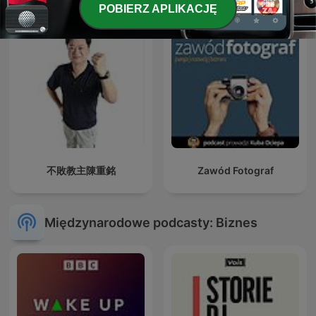
POBIERZ APLIKACJĘ
不敗教主陳重銘
Zawód Fotograf
Międzynarodowe podcasty: Biznes