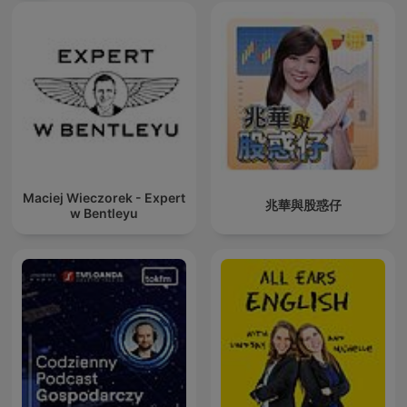
Maciej Wieczorek - Expert
兆華與股惑仔
w Bentleyu