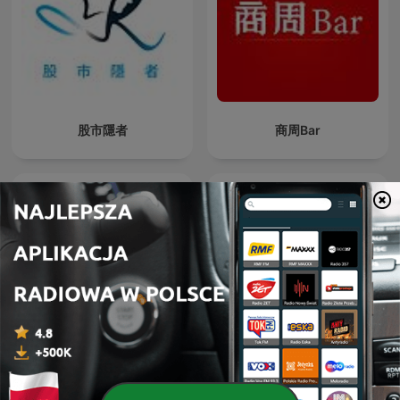
股市隱者
商周Bar
Marketplace Morning
BVH Podcast
Report