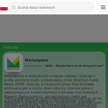
Podcasty
Marketplace
Marketplace
|
3062 - Should there be an oil export ban?
Marketplace to amerykański program radiowy i podcast o
profilu ekonomicznym, produkowany przez American Public
Media (APM). Audycja, prowadzona przez Kaia Ryssdala,
emitowana jest w każdy dzień roboczy i stanowi jedno z
najważniejszych źródeł informacji o biznesie oraz finansach w
Stanach Zjednoczonych. Jej nadrzędnym celem jest
Treści publikowane w ramach Marketplace koncentrują się na
przybliżanie skomplikowanych mechanizmów rynkowych
nadawaniu kontekstu bieżącym wydarzeniom gospodarczym.
szerokiej publiczności, bez konieczności posiadania przez
Zamiast ograniczać się do prezentowania suchych danych