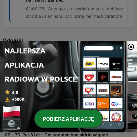
har blivit sämre.
01:00:38 · Arne ger sitt livsråd om att vi behöver
sträcka ut en hand och prata mer med varandra.
Odcinki
-
84
72. Arne 95 år – Om livet som gruvarbetare,
äventyret på Kebnekaise, uppväxten i
Västerbotten, att förlora sin mamma som barn och
våga ställa frågor innan det är försent.
I detta avsnitt möter vi 95-åriga Arne i Kiruna, som delar med sig av personliga minnen från sin barndom utanför Skellefteå, livet i bageriet och sin tid som närstående till hustrun Kerstin. Samtalet rör även historiska expeditioner till Kebnekaise och reflektioner kring naturens betydelse. Utöver de personliga berättelserna analyseras politiska förslag gällande pension och ekonomi för äldre i Ekonomiminuten, samt besöks Riksbyggens Bonum-koncept för seniorboenden. Avsnittet avslutas med Arnes livsråd om vikten av mänsklig kontakt och tacksamhet.
03 sie 2026
-
83
71. Johannie 105 år – Om livsvisdom från hennes
farmor, en självförsörjande uppväxt, smugglingen
under krigsåren, lyckan i de små sakerna och att
se en vän i varje människa.
Möt den 105-åriga Johanni i ett djupt samtal om ett långt liv fyllt av både prövningar och visdom. Hon delar med sig av minnen från sin barndom i Norge, flytten till Sverige och de starka upplevelserna under andra världskriget, inklusive smuggling över gränsen samt personliga förluster. Avsnittet utforskar även teman som självförsörjning, entreprenörskap i Sälen och vikten av att finna lyckan i vardagens små ögonblick. Vi får även ett besök hos 60plusbanken där fokus ligger på ekonomiska behov för livshändelser och renoveringar.
POBIERZ APLIKACJĘ
27 lip 2026
-
82
70. Per 81 år – Om konsten han aldrig vågade