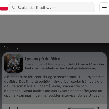
Podcasty
Lyssna på de äldre
Jonas Uhlbäck & Poddagency
|
84 - 72. Arne 95 år – Om
livet som gruvarbetare, äventyret på Kebnekaise,
uppväxten i Västerbotten, att förlora sin mamma som
barn och våga ställa frågor innan det är försent.
Alla människor förtjänar sitt egna sommarprat i P1 - i synnerhet
de äldre. Det finns så oerhört många livshistorier från de äldre
där ute som både är underhållande, spännande och
berörande. Deras berättelser och livserfarenheter förtjänar att
uppmärksammas. I den här podden intervjuar Jonas Uhlbäck
en salig blandning av härliga gäster med den gemensamma
nämnaren att alla är minst 70 år gamla. Samtalen om deras liv
1