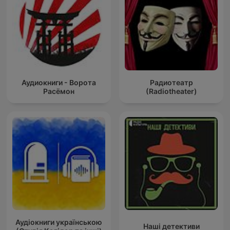
Аудиокниги - Ворота
Радиотеатр
Расёмон
(Radiotheater)
Аудіокниги українською
Наші детективи