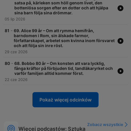
satsa på, kärleken som höll genom livet, den
bottenlösa sorgen efter en dotter och att hjälpa
sina barn följa sina drömmar.
05 lip 2026
-
81
69. Alice 99 år – Om att rymma hemifrån,
barndomen i Rom, sin älskade farmor,
författarskapet, arbetet som kvinna inom försvaret
och att följa sin inre röst.
29 cze 2026
-
80
68. Bobbo 80 år – Om konsten att vara lycklig,
fånga kräftor på förbjuden tid, tandläkaryrket och
varför familjen alltid kommer först.
22 cze 2026
Pokaż więcej odcinków
Zobacz wszystkie
Więcej podcastów: Sztuka