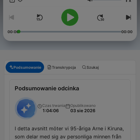
x
är både underhållande och berörande på alla sätt och vis! Här
Głośność
får de äldre ett utrymme i podcastens värld som dom inte alls
har idag, samtidigt som de integreras med både sin egen och
de yngre generationerna! Kontakt: hello@jonasuhlback.com
Lyssna på de äldre är en produktion av Poddagency
00:00
00:00
Podsumowanie
Transkrypcja
Szukaj
Podsumowanie odcinka
Czas trwania
Opublikowano
1:04:06
03 sie 2026
I detta avsnitt möter vi 95-åriga Arne i Kiruna,
som delar med sig av personliga minnen från