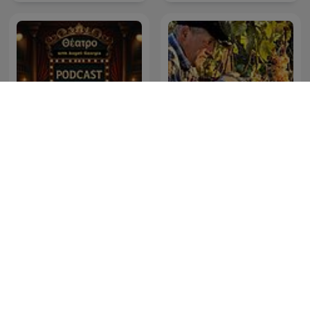
Θέατρο με Αγγελή
Γεωργία, ραδιοφωνικά
Wine Camp
θεατρικά έργα