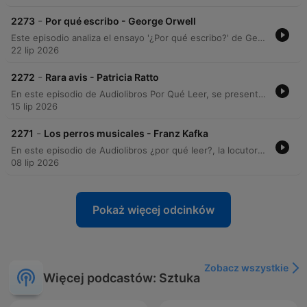
-
2273
Por qué escribo - George Orwell
Este episodio analiza el ensayo '¿Por qué escribo?' de George Orwell, explorando su contexto editorial desde 1946 y sus memorias sobre la formación de su vocación literaria. A través de un recorrido por los cuatro motivos que impulsan la escritura, se examina la intersección entre el compromiso político del autor y su búsqueda de la excelencia estética. El análisis profundiza en cómo Orwell intenta transformar la escritura política en un arte, abordando la inevitabilidad del sesgo ideológico y la importancia de la claridad en la prosa. El episodio concluye con detalles sobre la edición del texto y los créditos de producción.
22 lip 2026
-
2272
Rara avis - Patricia Ratto
En este episodio de Audiolibros Por Qué Leer, se presenta la lectura del cuento Rara Abis, de la autora Patricia Rato, perteneciente a la antología Faunas. La narrativa explora el encuentro fortuito de un hombre con un ser herido que cae del cielo, desencadenando una transformación en su vida y una conexión profunda con lo inesperado. La locución acompaña la lectura con reflexiones sobre la técnica narrativa de Rato y comparte detalles sobre la inspiración real detrás de la obra, basada en una anécdot de la autora. El episodio ofrece una experiencia inmersiva que transita entre lo cotidiano y lo fantástico.
15 lip 2026
-
2271
Los perros musicales - Franz Kafka
En este episodio de Audiolibros ¿por qué leer?, la locutora Ceci Bona presenta una lectura de Los perros musicales, un fragmento de la obra inconclusa Investigaciones de un perro de Franz Kafka. El relato, recuperado de la revista argentina Disco de 1945, ofrece una perspectiva narrativa única desde el punto de vista de un perro cachorro que presencia una asombrosa y perturbadora exhibición musical realizada por un grupo de siete canes. La narradora comparte además el proceso de hallazgo del texto a través del Archivo Histórico de Revistas Argentinas, destacando la riqueza de este material inédito y la experiencia sensorial de la lectura. El episodio concluye con una breve reflexión sobre la interpretación del texto y los detalles de producción del podcast.
08 lip 2026
Pokaż więcej odcinków
Zobacz wszystkie
Więcej podcastów: Sztuka