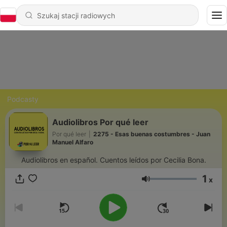
Podcasty
Audiolibros Por qué leer
Por qué leer
|
2275 - Esas buenas costumbres - Juan
Manuel Alfaro
Audiolibros en español. Cuentos leídos por Cecilia Bona.
1
x
Głośność