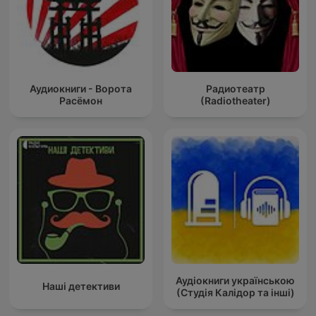
Аудиокниги - Ворота
Радиотеатр
Расёмон
(Radiotheater)
Аудіокниги українською
Наші детективи
(Студія Калідор та інші)