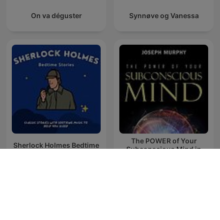
On va déguster
Synnøve og Vanessa
The POWER of Your
Sherlock Holmes Bedtime
Subconscious Mind in
Stories
English