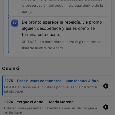
la preservación del pudor individual dentro de la
pareja.
De pronto aparece la rebeldía. De pronto
alguien desobedece y así es como se
termina este cuento.
00:11:35 · La narradora analiza el giro narrativo
final de la obra de Alfaro.
Odcinki
-
2275
Esas buenas costumbres - Juan Manuel Alfaro
En este episodio de Audiolibros por qué leer, la narradora Ceci Bona presenta el cuento Esas buenas costumbres del autor entrerriano Juan Manuel Alfaro, perteneciente a su obra La dama con el unicornio. A través de una lectura pausada, se explora la vida de un matrimonio regido por las normas sociales y la importancia de mantener las tradiciones y los deberes hacia los antepasados. La narración profundiza en la tensión entre la estructura moral de un hombre dedicado a las buenas costumbres y la sutil rebeldía de su esposa, Estela. El episodio ofrece una reflexión sobre la memoria, el orden social y la intimidad frente a lo público, destacando la labor de la editorial Oshenden en la difusión de autores de la provincia de Entre Ríos.
05 sie 2026
-
2274
Yergue el Ande 1 - María Moreno
Este episodio presenta una lectura y análisis de 'Yergue el Ande' de María Moreno, obra que relata un viaje mochilero por los Andes junto a su pareja. A través de memorias autobiográficas, se exploran las tensiones de pareja, la convivencia en campamentos y encuentros significativos en Chile. La narración profundiza en las vivencias de viaje, desde la hospitalidad en parroquias hasta incidentes cotidianos que sirven como metáforas de la relación. El episodio concluye con una reflexión sobre la fascinación por los intelectuales viajeros y una invitación a la comunidad para apoyar el proyecto.
29 lip 2026