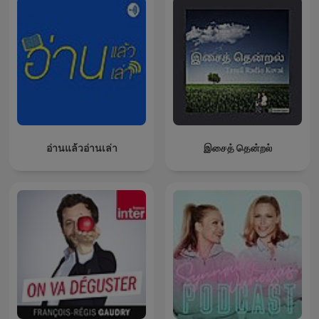
อ่านแล้วอ่านเล่า
இசைத் தென்றல்