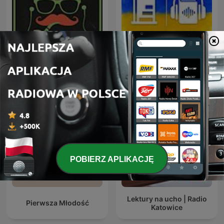
Аудіокниги українською
Наші детективи
(Студія Калідор та інші)
POBIERZ APLIKACJĘ
Lektury na ucho | Radio
Pierwsza Młodość
Katowice