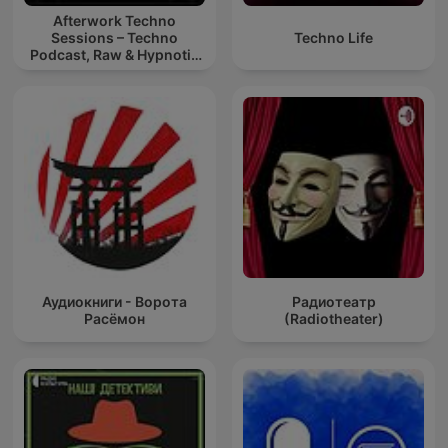
Afterwork Techno
Sessions – Techno
Techno Life
Podcast, Raw & Hypnotic
Techno Mixes
Аудиокниги - Ворота
Радиотеатр
Расёмон
(Radiotheater)