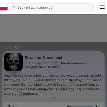
Podcasty
Straszne Opowieści
Straszne Opowieści
|
30 - Nie otwieraj oczu -
CreepyPasta [LEKTOR PL]
Jeżeli lubisz to co robię, zapraszam do wsparcia mojej zbiórki :
https://zrzutka.pl/62wuar Jestem fanem strasznych opowieści
i horrorów. Bardzo lubię je czytać i oglądać Postanowiłem, że
również dla was będę nagrywał takie historie. Zapraszam do
subskrybcji podcastu :
https://anchor.fm/straszneopowiesci/subscribe
1