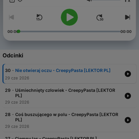
x
Głośność
00:00
00:00
Odcinki
-
30
Nie otwieraj oczu - CreepyPasta [LEKTOR PL]
29 cze 2026
-
29
Uśmiechnięty człowiek - CreepyPasta [LEKTOR
PL]
29 cze 2026
-
28
Coś buszującego w polu - CreepyPasta [LEKTOR
PL]
29 cze 2026
-
27
Ciemny las - CreepyPasta [LEKTOR PL]