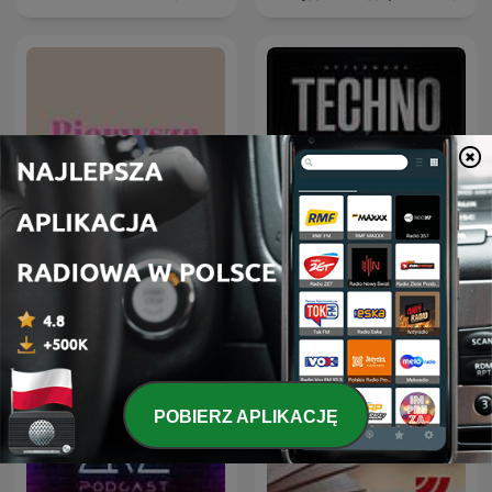
Afterwork Techno
Pierwsza Młodość
Sessions – Techno
Podcast, Raw & Hypnotic
Techno Mixes
POBIERZ APLIKACJĘ