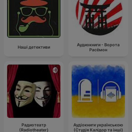
Аудиокниги - Ворота
Наші детективи
Расёмон
Радиотеатр
Аудіокниги українською
(Radiotheater)
(Студія Калідор та інші)