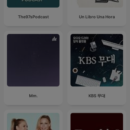
The97sPodcast
Un Libro Una Hora
Mm.
KBS 무대