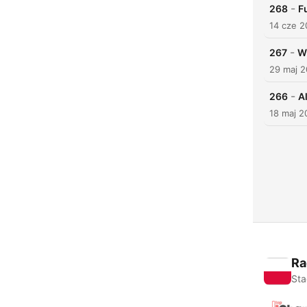
-
268
F
14 cze 
-
267
W
29 maj 
-
266
A
18 maj 2
Ra
Sta