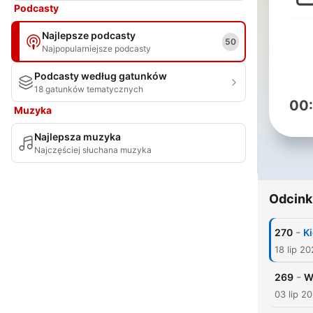
Podcasty
Najlepsze podcasty
50
Najpopularniejsze podcasty
Podcasty według gatunków
18 gatunków tematycznych
00
Muzyka
Najlepsza muzyka
Najczęściej słuchana muzyka
Odcink
-
270
Ki
18 lip 2
-
269
W
03 lip 2