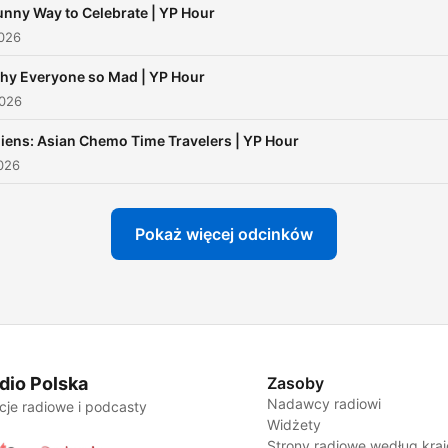
unny Way to Celebrate | YP Hour
2026
hy Everyone so Mad | YP Hour
2026
liens: Asian Chemo Time Travelers | YP Hour
026
Pokaż więcej odcinków
dio Polska
Zasoby
Nadawcy radiowi
cje radiowe i podcasty
Widżety
Strony radiowe według kra