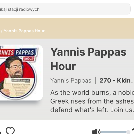
Yannis Pappas Hour
Yannis Pappas
Hour
Yannis Pappas
|
270 - Kidnapped By Off Camera Israelites | YP Hour
As the world burns, a nobl
Greek rises from the ashes
defend what's left. Join us
every Saturday for your we
news served hot and fresh