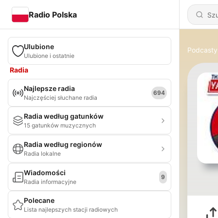
Radio Polska
Ulubione
Podcasty
Ulubione i ostatnie
Radia
Najlepsze radia
694
Najczęściej słuchane radia
Radia według gatunków
15 gatunków muzycznych
Radia według regionów
Radia lokalne
Wiadomości
9
Radia informacyjne
Polecane
Lista najlepszych stacji radiowych