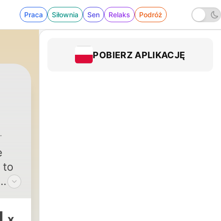
Praca
Siłownia
Sen
Relaks
Podróż
POBIERZ APLIKACJĘ
e
 to
ekly
 off
1
x