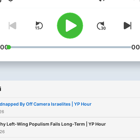
Głośność
a paper plate— a
foreshadowing about the s
of things. Yanni leaves no
sacred cows untouched.
:00
00
i
dnapped By Off Camera Israelites | YP Hour
026
hy Left-Wing Populism Fails Long-Term | YP Hour
026