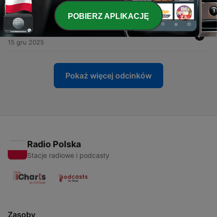
31 sty 2026
POBIERZ APLIKACJĘ
-
53
Co się kryje w mieszkaniach z rynku wtórnego?
15 gru 2025
Pokaż więcej odcinków
Radio Polska
Stacje radiowe i podcasty
Zasoby