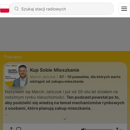
Podcasty
Kup Sobie Mieszkanie
Marcin Jańczuk
|
57 - 10 powodów, dla których warto
odstąpić od zakupu mieszkania
Nazywam się Marcin Jańczuk i już od 20-stu lat działam na
rodzimym rynku nieruchomości.
Ten podcast powstał po to,
aby podzielić się wiedzą na temat mechanizmów rynkowych
z osobami, które planują zakup mieszkania.
Każdy, kto planuje zakup przeczesuje sieć szukając
różnorakich praktycznych tematów związanych z transakcją.
1