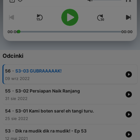
x
Głośność
00:00
00:00
Odcinki
-
56
S3-03 GUBRAAAAAK!
09 wrz 2022
-
55
S3-02 Persiapan Naik Ranjang
31 sie 2022
-
54
S3-01 Kami boten sare! eh tangi turu.
25 sie 2022
-
53
Dik ra mudik dik ra mudik! - Ep 53
12 maj 2021