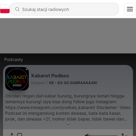
Podcasty
Kabaret Podkes
Kabaret
|
56 - S3-03 GUBRAAAAAK!
Obrolan ringan dari kabar burung, burungnya teman hingga
temannya burung! oiya bisa dong follow juga Instagram:
https://www.instagram.com/podkes_kabaret/ Disclaimer: Video
Podcast ini mengandung konten dewasa, kata-kata kasar,
jorok, dan dewasa +21, mohon tidak baper, tidak bawel dan
dengarkan dengan resiko tingkat tinggi!
#berawaldarikabarburung #podcasterindonesia
1