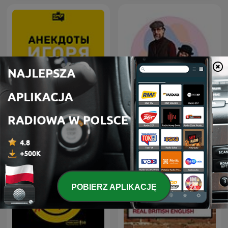
Анекдоты Игоря
MÓWI SIĘ
Маменко
POBIERZ APLIKACJĘ