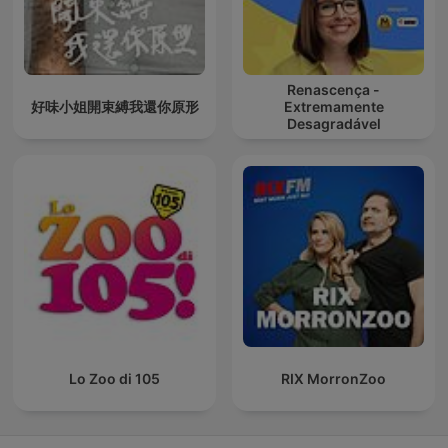
Renascença -
好味小姐開束縛我還你原形
Extremamente
Desagradável
Lo Zoo di 105
RIX MorronZoo