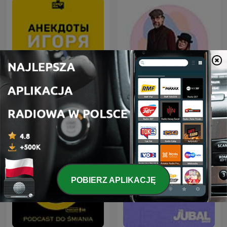
Анекдоты Игоря
MÓWI SIĘ
Маменко
POBIERZ APLIKACJĘ