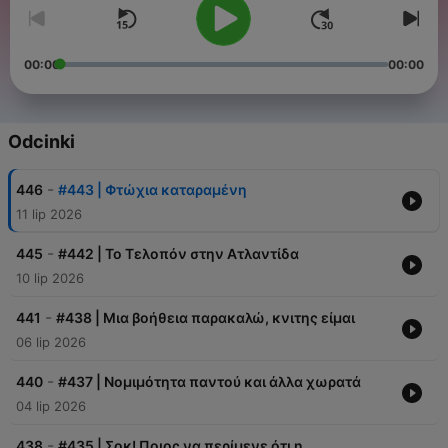
00:00
00:00
Odcinki
-
446
#443 | Φτώχια καταραμένη
11 lip 2026
-
445
#442 | Το Τελοπόν στην Ατλαντίδα
10 lip 2026
-
441
#438 | Μια βοήθεια παρακαλώ, κνιτης είμαι
06 lip 2026
-
440
#437 | Νομιμότητα παντού και άλλα χωρατά
04 lip 2026
-
438
#435 | Σοκ! Ποιος να περίμενε ότι η