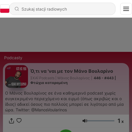
Podcasty
Ό,τι να 'ναι με τον Μάνο Βουλαρίνο
ΣΚΑΪ Podcasts | Μάνος Βουλαρίνος
|
446 - #443 |
Φτώχια καταραμένη
Ο Μάνος Βουλαρίνος σε ένα καθημερινό podcast χωρίς
συγκεκριμένο περιεχόμενο και ειρμό (όπως ακριβώς και ο
ίδιος) αδικεί όσους πιο πολλούς μπορεί σε λιγότερο από μία
ώρα. Twitter: @ManosVoularinos
1
x
Głośność