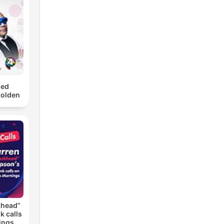
med
Golden
khead”
k calls
ings