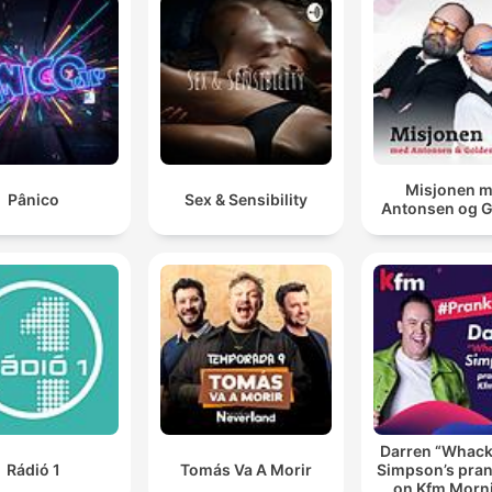
Misjonen 
Pânico
Sex & Sensibility
Antonsen og 
Darren “Whac
Rádió 1
Tomás Va A Morir
Simpson’s pran
on Kfm Morn