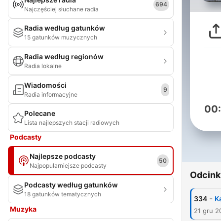
694
Najczęściej słuchane radia
Radia według gatunków
15 gatunków muzycznych
Radia według regionów
Radia lokalne
Wiadomości
9
Radia informacyjne
00
Polecane
Lista najlepszych stacji radiowych
Podcasty
Najlepsze podcasty
50
Najpopularniejsze podcasty
Odcink
Podcasty według gatunków
18 gatunków tematycznych
-
334
K
Muzyka
21 gru 2