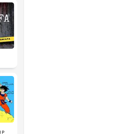
2
l P