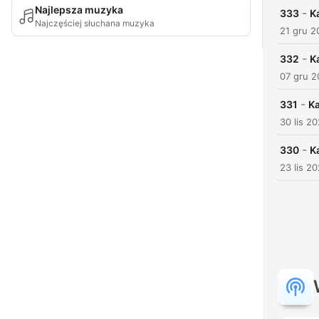
Najlepsza muzyka
-
333
K
Najczęściej słuchana muzyka
21 gru 2
-
332
K
07 gru 
-
331
Ka
30 lis 2
-
330
K
23 lis 2