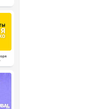
горя
о