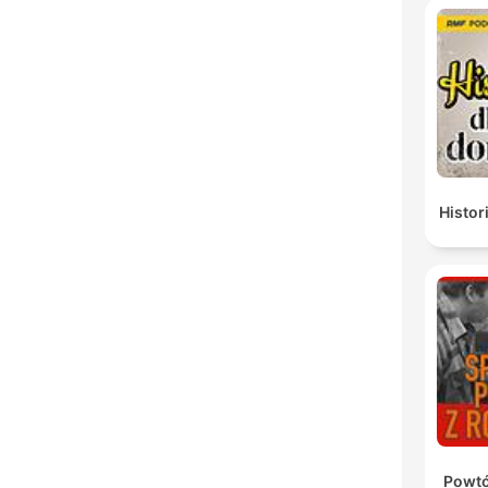
Histor
Powtó