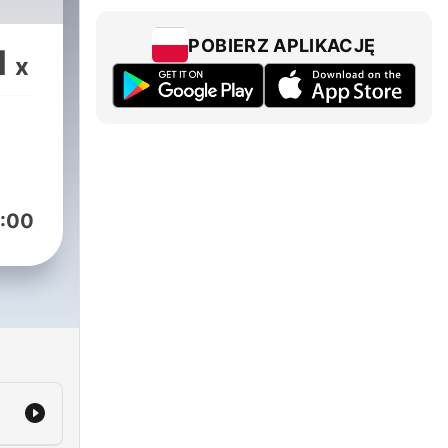
POBIERZ APLIKACJĘ
1
x
:00