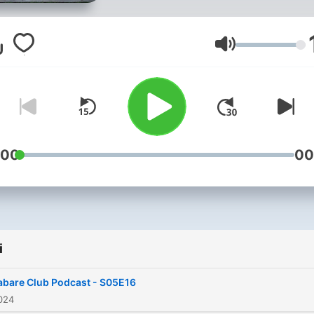
Głośność
:00
00
i
abare Club Podcast - S05E16
024