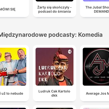
Żarty się skończyły -
The Jubal Sh
MÓWI SIĘ
podcast do śmiania
DEMAN
Międzynarodowe podcasty: Komedia
Ludruk Cak Kartolo
í už to nebude
Average Jos 
dkk