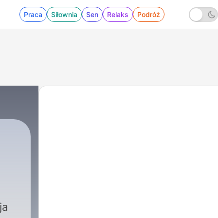
Praca
Siłownia
Sen
Relaks
Podróż
ja