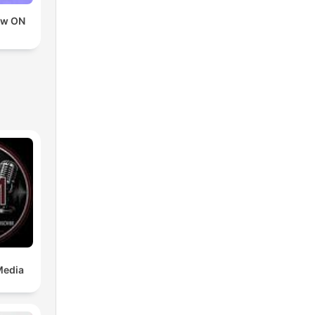
ow ON
D
Media