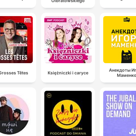
Olbratowskiego
Анекдоты И
Grosses Têtes
Księżniczki i caryce
Маменк