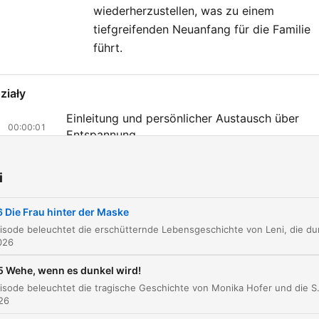
wiederherzustellen, was zu einem
tiefgreifenden Neuanfang für die Familie
führt.
ziały
Einleitung und persönlicher Austausch über
00:00:01
Entspannung
Lenis Geschichte: Sehnsucht, Krankheit und
00:03:42
Verlust
i
Die Diagnose Lennox-Syndrom und die Ursac
00:08:05
 Die Frau hinter der Maske
durch einen Sturz
Die Rolle der Familie: Die fürsorgliche Oma un
026
00:13:05
die kalte Mutter
 Wehe, wenn es dunkel wird!
Die Grausamkeit der Mutter und die körperlich
00:15:23
Diese Episode beleuchtet die tragische Geschichte von Monika Hofer und die Serie wahlloser Schusswaffentaten in Seminole Heights, Tampa. Was als friedliches Leben in
Misshandlung
026
Die Atmosphäre zu Hause und die Bindung an 