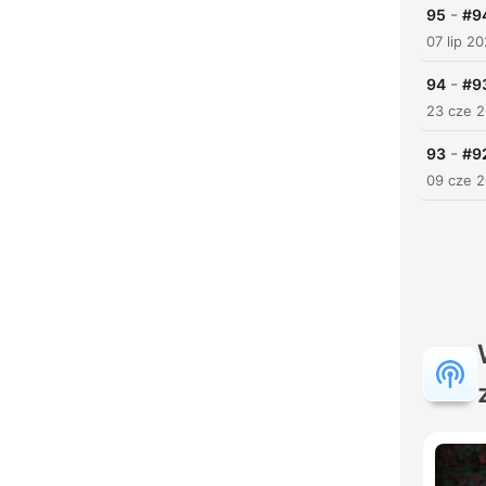
-
95
#9
07 lip 2
-
94
#93
23 cze 
-
93
#92
09 cze 
K
Najw