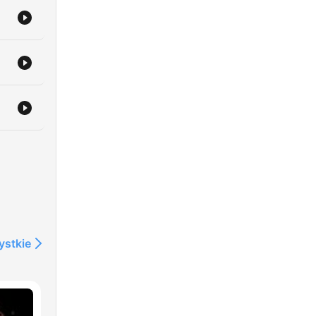
U-
uch
ystkie