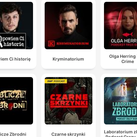
habe immer gekämpft, weil ich gesagt habe, ich habe
verdient zu leben.
00:36:24 · Leni beschreibt ihre tiefen emotionalen Verletzung
durch die jahrelange Misshandlung und ihren Kampf um
Selbstwert.
Dass Julia ihn gefunden hat, war das größte Geschen
Olga Herring
em Ci historię
Kryminatorium
Crime
in meinem Leben.
00:51:10 · Julia beschreibt die immense Bedeutung der
Entdeckung durch sie für ihr eigenes Leben.
Laboratorium z
icze Zbrodni
Czarne skrzynki
Podcast Crazy