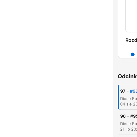
Rozd
Odcink
-
97
#96
04 sie 2
-
96
#95
21 lip 2