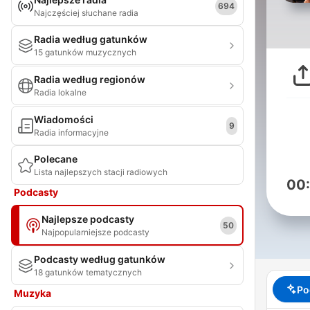
694
Najczęściej słuchane radia
Radia według gatunków
15 gatunków muzycznych
Radia według regionów
Radia lokalne
Wiadomości
9
Radia informacyjne
Polecane
Lista najlepszych stacji radiowych
00
Podcasty
Najlepsze podcasty
50
Najpopularniejsze podcasty
Podcasty według gatunków
18 gatunków tematycznych
Po
Muzyka