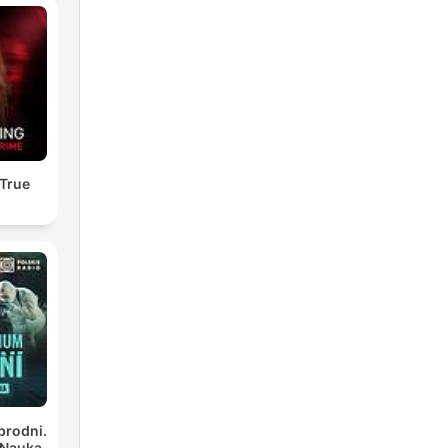
 es
en
k
 True
brodni.
 Nauka