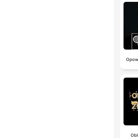
Opowi
Obl