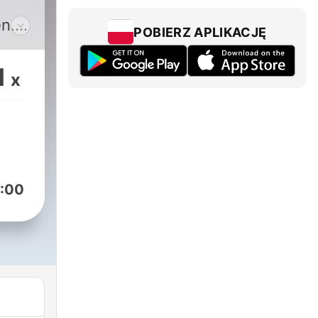
n.
POBIERZ APLIKACJĘ
in
in
1
x
d
e
i
und
:00
ulia
che
 von
eren