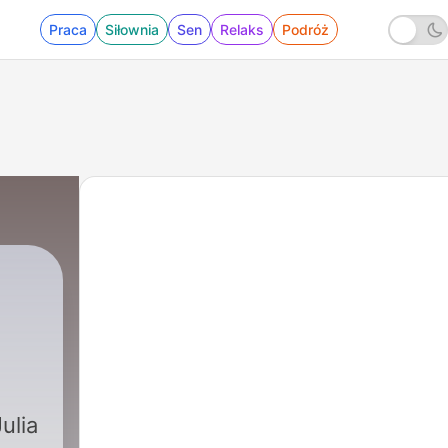
Praca
Siłownia
Sen
Relaks
Podróż
7 - #96 Die Frau hinter der Maske
ulia