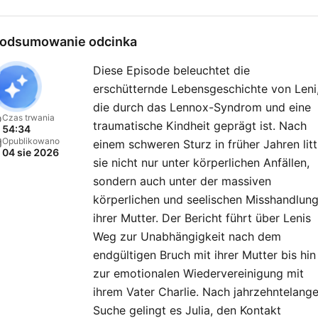
werden die Zuhörer um
Mithilfe gebeten. Jede
odsumowanie odcinka
Geschichte hat einen neue
Diese Episode beleuchtet die
überraschenden Ausgang.
erschütternde Lebensgeschichte von Leni
True Crime trifft Emotion –
die durch das Lennox-Syndrom und eine
„Julia Leischik: Spurlos“, all
Czas trwania
traumatische Kindheit geprägt ist. Nach
54:34
zwei Wochen neu am
Opublikowano
einem schweren Sturz in früher Jahren litt
04 sie 2026
Mittwoch. Du möchtest
sie nicht nur unter körperlichen Anfällen,
Werbung in diesem Podcas
sondern auch unter der massiven
schalten? Dann erfahre hie
körperlichen und seelischen Misshandlun
ihrer Mutter. Der Bericht führt über Lenis
mehr über die
Weg zur Unabhängigkeit nach dem
Werbemöglichkeiten bei
endgültigen Bruch mit ihrer Mutter bis hin
Seven.One Audio:
zur emotionalen Wiedervereinigung mit
https://www.seven.one/por
ihrem Vater Charlie. Nach jahrzehntelange
audio
Suche gelingt es Julia, den Kontakt