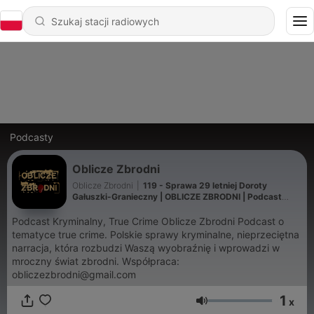
Podcasty
Oblicze Zbrodni
Oblicze Zbrodni
|
119 - Sprawa 29 letniej Doroty
Gałuszki-Granieczny | OBLICZE ZBRODNI | Podcast
kryminalny
Podcast Kryminalny, True Crime Oblicze Zbrodni Podcast o
tematyce true crime. Polskie sprawy kryminalne, nieprzeciętna
narracja, która rozbudzi Waszą wyobraźnię i wprowadzi w
mroczny świat zbrodni. Współpraca:
obliczezbrodni@gmail.com
1
x
Głośność