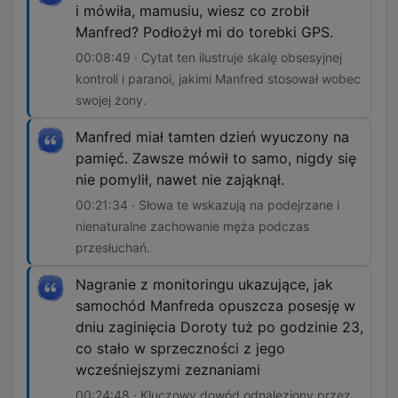
i mówiła, mamusiu, wiesz co zrobił
Manfred? Podłożył mi do torebki GPS.
00:08:49 · Cytat ten ilustruje skalę obsesyjnej
kontroli i paranoi, jakimi Manfred stosował wobec
swojej żony.
Manfred miał tamten dzień wyuczony na
pamięć. Zawsze mówił to samo, nigdy się
nie pomylił, nawet nie zająknął.
00:21:34 · Słowa te wskazują na podejrzane i
nienaturalne zachowanie męża podczas
przesłuchań.
Nagranie z monitoringu ukazujące, jak
samochód Manfreda opuszcza posesję w
dniu zaginięcia Doroty tuż po godzinie 23,
co stało w sprzeczności z jego
wcześniejszymi zeznaniami
00:24:48 · Kluczowy dowód odnaleziony przez