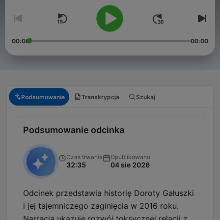
00:00
00:00
Podsumowanie
Transkrypcja
Szukaj
Podsumowanie odcinka
Czas trwania
Opublikowano
32:35
04 sie 2026
Odcinek przedstawia historię Doroty Gałuszki
i jej tajemniczego zaginięcia w 2016 roku.
Narracja ukazuje rozwój toksycznej relacji z