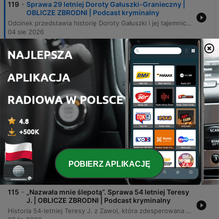
-
119
Sprawa 29 letniej Doroty Gałuszki-Granieczny |
OBLICZE ZBRODNI | Podcast kryminalny
Odcinek przedstawia historię Doroty Gałuszki i jej tajemniczego zaginięcia w 2016 roku. Narracja ukazuje rozwój toksycznej relacji z mężem, Manfredem Graniecznym, charakteryzującej się narastającą kontrolą, oraz kulminację śledztwa, które doprowadziło do odkrycia szczątków kobiety w garażu sprawcy. Opisano proces dochodzenia – od działań prywatnego detektywa po proces sądowy zakończony dożywotnim wyrokiem dla Manfreda. Historia ukazuje również tragiczne skutki manipulacji ojca wobec syna oraz ból rodziny ofiary.
04 sie 2026
-
118
Miłość Karoliny Czahajdy | OBLICZE ZBRODNI |
Podcast kryminalny
Odcinek przedstawia historię życia Karoliny Czachajdy, od jej dzieciństwa w Serbach i aktywnego życia społecznego, po skomplikowaną relację z Mateuszem, naznaczoną cyklami zbliżeń i rozstań. Narracja prowadzi do tragicznych wydarzeń z kwietnia 2011 roku, kiedy to Mateusz Łoszewski, kierowany zazdrością, zamordował Karolinę przy użyciu scyzoryka. Po procesie mężczyzna został skazany na 13 lat pozbawienia wolności.
28 lip 2026
-
117
Będziecie mieli w życiu wielki smutek | OBLICZE
ZBRODNI | Podcast kryminalny
Odcinek przedstawia tragiczną historię życia Kamili Kruczkowskiej, od jej dzieciństwa w Lubaniu i studiów chemicznych na Politechnice Wrocławskiej, aż po brutalne morderstwo jej przez byłego partnera, Artura. Relacja ta charakteryzowała się kontrolą, agresją oraz próbami izolacji dziewczyny od bliskich. Następnie śledztwo przybliża szczegóły zbrodni, proces sądowy sprawcy oraz opinię biegłych psychiatrów, którzy wykluczyli jego niepoczytalność. Sprawca został skazany na dożywocie, a materiał kończy się poruszającymi wspomnieniami rodzin ofiary i mordercy.
21 lip 2026
-
116
Urodzeni mordercy | OBLICZE ZBRODNI | Podcast
kryminalny
POBIERZ APLIKACJĘ
Odcinek przedstawia tragiczną historię Brianny, nastolatki w procesie tranzycji płciowej, która padła ofiarą brutalnego morderstwa zaplanowanego przez jej rzekome przyjaciółki, Scarlett Jenkinson i Eddie'ego Radcliffe'a. Badania psychiatryczne wykazały u sprawczyni cechy psychopatii oraz brak empatii. Epizod opisuje przebieg śledztwa, proces sądowy zakończony wyrokiem dożywocia oraz diagnozy sprawców, wskazujące na psychopatię u Scarlett i autyzm u Eddie'ego. Całość wieńczy historia matki ofiary, która mimo tragedii nawiązała relację z matką sprawczyni, angażując się w walkę o bezpieczeństwo dzieci w sieci.
14 lip 2026
-
115
„Nazwała mnie ślepotą”. Sprawa 54 letniej Teresy
J. | OBLICZE ZBRODNI | Podcast kryminalny
Historia 54-letniej Teresy J. z Zawoi, która zdesperowana narastającymi długami i problemami osobistymi doprowadziła do brutalnego morderstwa 85-letniej Heleny Florczak. Narracja śledzi drogę kobiety od pracowitej gospodyni i matki, przez spiralę zadłużenia w parabankach oraz walkę z depresją i alkoholizmem, aż po tragiczny incydent w górskiej osadzie u podnóżia Babiej Góry. Odcinek szczegółowo opisuje przebieg śledztwa, motywację sprawczyni wynikającą z odmowy pożyczki oraz moment przyznania się do winy. To studium desperacji, finansowego upadku i nagłego wybuchu agresji, który zakończył się wyrokiem 12 lat pozbawienia wolności.